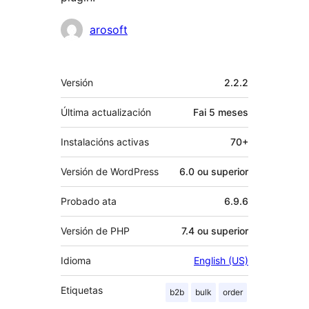
Colaboradores
arosoft
Meta
Versión
2.2.2
Última actualización
Fai
5 meses
Instalacións activas
70+
Versión de WordPress
6.0 ou superior
Probado ata
6.9.6
Versión de PHP
7.4 ou superior
Idioma
English (US)
Etiquetas
b2b
bulk
order