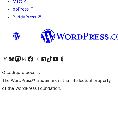
Matt
↗
bbPress
↗
BuddyPress
↗
Visita la cuenta de X (anteriormente Twitter)
Visita a nosa conta de Bluesky
Visita a nosa conta de Mastodon
Visita a nosa conta de Threads
Visita a nosa páxina de Facebook
Visita a nosa conta de Instagram
Visita a nosa conta de LinkedIn
Visita a nosa conta de TikTok
Visita a nosa canle de YouTube
Visita a nosa conta de Tumblr
O código é poesía.
The WordPress® trademark is the intellectual property
of the WordPress Foundation.