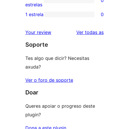
0
estrelas
de
0
estrelas
3
valoracións
1 estrela
0
0
estrelas
de
valoracións
2
valoracións
Your review
Ver todas as
de
estrelas
Soporte
1
estrelas
Tes algo que dicir? Necesitas
axuda?
Ver o foro de soporte
Doar
Queres apoiar o progreso deste
plugin?
Dona a este plugin