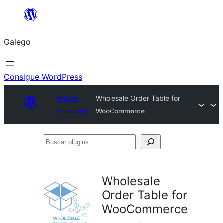
Saltar
ao
Galego
contido
Consigue WordPress
Plugin
Wholesale Order Table for
Directory
WooCommerce
Buscar
plugins
Wholesale
Order Table for
WooCommerce