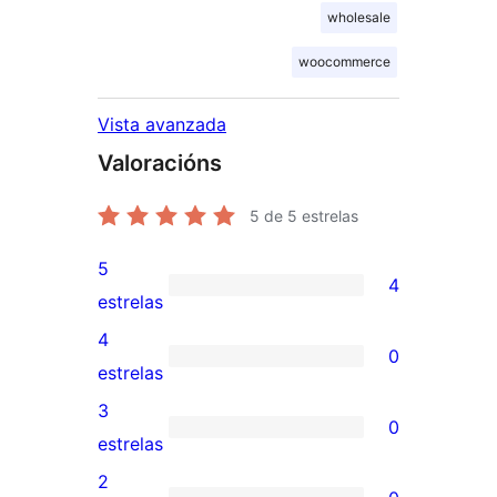
wholesale
woocommerce
Vista avanzada
Valoracións
5
de 5 estrelas
5
4
4
estrelas
valoracións
4
0
de
0
estrelas
5
valoracións
3
0
estrelas
de
0
estrelas
4
valoracións
2