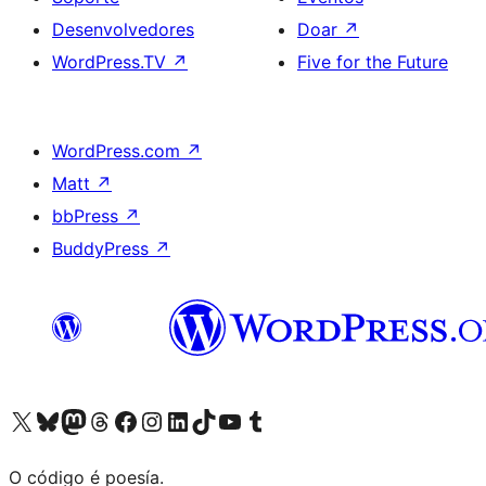
Desenvolvedores
Doar
↗
WordPress.TV
↗
Five for the Future
WordPress.com
↗
Matt
↗
bbPress
↗
BuddyPress
↗
Visita la cuenta de X (anteriormente Twitter)
Visita a nosa conta de Bluesky
Visita a nosa conta de Mastodon
Visita a nosa conta de Threads
Visita a nosa páxina de Facebook
Visita a nosa conta de Instagram
Visita a nosa conta de LinkedIn
Visita a nosa conta de TikTok
Visita a nosa canle de YouTube
Visita a nosa conta de Tumblr
O código é poesía.