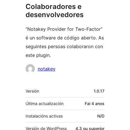
Colaboradores e
desenvolvedores
“Notakey Provider for Two-Factor”
é un software de código aberto. As
seguintes persoas colaboraron con
este plugin.
Colaboradores
notakey
Meta
Versión
1.0.17
Última actualización
Fai
4 anos
Instalacións activas
N/D
Versión de WordPress
4.3 ou superior