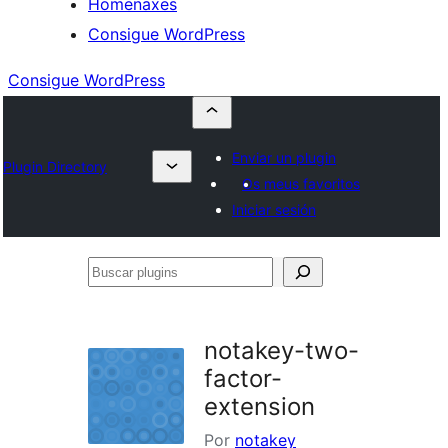
Homenaxes
Consigue WordPress
Consigue WordPress
Enviar un plugin
Plugin Directory
Os meus favoritos
Iniciar sesión
Buscar
plugins
notakey-two-
factor-
extension
Por
notakey