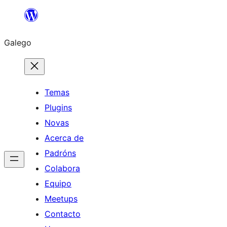
Saltar
ao
Galego
contido
Temas
Plugins
Novas
Acerca de
Padróns
Colabora
Equipo
Meetups
Contacto