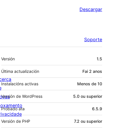
Descargar
Soporte
Meta
Versión
1.5
Última actualización
Fai
2 anos
cerca
Instalacións activas
Menos de 10
e
ovas
Versión de WordPress
5.0 ou superior
loxamento
Probado ata
6.5.9
rivacidade
Versión de PHP
7.2 ou superior