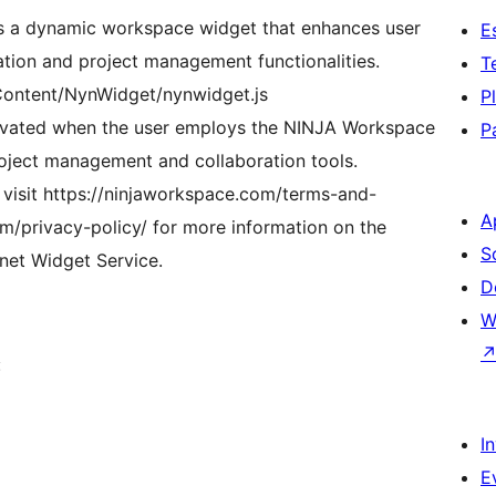
des a dynamic workspace widget that enhances user
E
ation and project management functionalities.
T
1/Content/NynWidget/nynwidget.js
P
ctivated when the user employs the NINJA Workspace
P
oject management and collaboration tools.
e visit https://ninjaworkspace.com/terms-and-
A
m/privacy-policy/ for more information on the
S
net Widget Service.
D
W
:
I
E