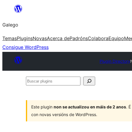
Saltar
ao
Galego
contido
Temas
Plugins
Novas
Acerca de
Padróns
Colabora
Equipo
Me
Consigue WordPress
Plugin Directory
Buscar
plugins
Este plugin
non se actualizou en máis de 2 anos
. 
con novas versións de WordPress.