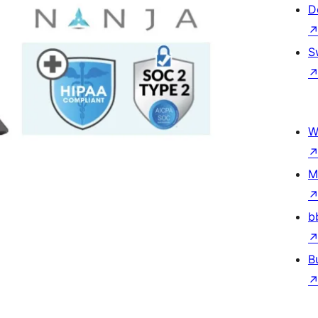
D
S
W
M
b
B