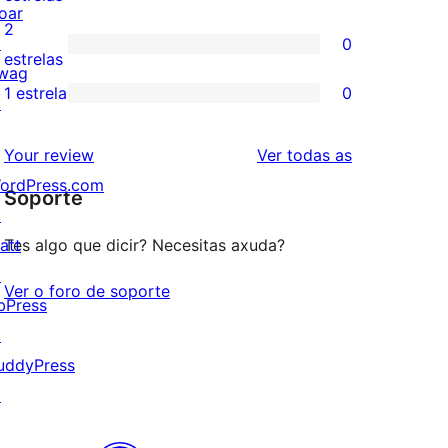
oar
4
valoracións
2
↗
0
estrelas
de
0
estrelas
wag
3
valoracións
1 estrela
0
↗
0
estrelas
de
valoracións
2
valoracións
Your review
Ver todas as
de
estrelas
ordPress.com
Soporte
1
↗
estrelas
att
Tes algo que dicir? Necesitas axuda?
↗
Ver o foro de soporte
bPress
↗
uddyPress
↗