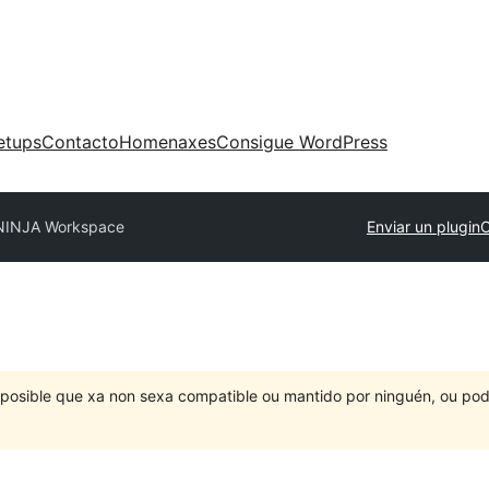
etups
Contacto
Homenaxes
Consigue WordPress
NINJA Workspace
Enviar un plugin
O
É posible que xa non sexa compatible ou mantido por ninguén, ou po