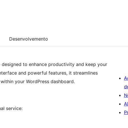
Desenvolvemento
 designed to enhance productivity and keep your
interface and powerful features, it streamlines
A
 within your WordPress dashboard.
d
N
A
al service:
P