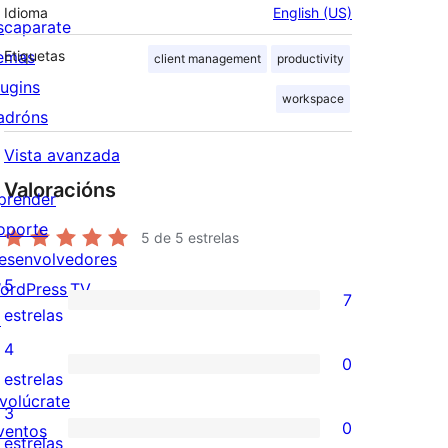
Idioma
English (US)
scaparate
emas
Etiquetas
client management
productivity
lugins
workspace
adróns
Vista avanzada
Valoracións
prender
oporte
5
de 5 estrelas
esenvolvedores
5
ordPress.TV
7
7
estrelas
↗
valoracións
4
0
de
0
estrelas
nvolúcrate
5
valoracións
3
0
ventos
estrelas
de
0
estrelas