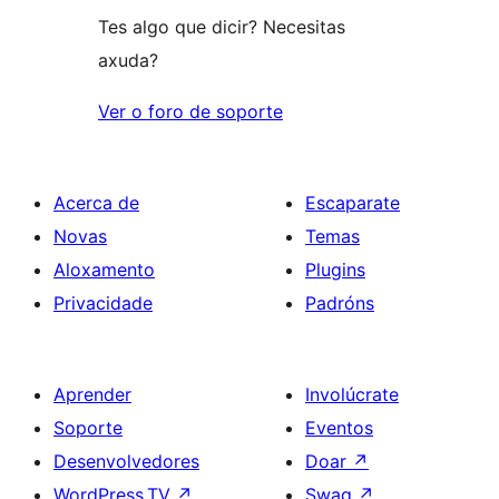
Tes algo que dicir? Necesitas
axuda?
Ver o foro de soporte
Acerca de
Escaparate
Novas
Temas
Aloxamento
Plugins
Privacidade
Padróns
Aprender
Involúcrate
Soporte
Eventos
Desenvolvedores
Doar
↗
WordPress.TV
↗
Swag
↗