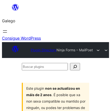
Saltar
ao
Galego
contido
Consigue WordPress
Plugin Directory
Ninja Forms – MailPoet
Buscar
plugins
Este plugin
non se actualizou en
máis de 2 anos
. É posible que xa
non sexa compatible ou mantido por
ninguén, ou podes ter problemas de