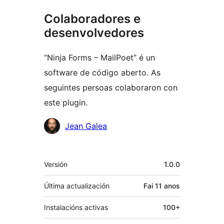
Colaboradores e
desenvolvedores
“Ninja Forms – MailPoet” é un
software de código aberto. As
seguintes persoas colaboraron con
este plugin.
Colaboradores
Jean Galea
Meta
Versión
1.0.0
Última actualización
Fai
11 anos
Instalacións activas
100+