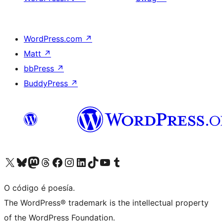
WordPress.com
↗
Matt
↗
bbPress
↗
BuddyPress
↗
Visita la cuenta de X (anteriormente Twitter)
Visita a nosa conta de Bluesky
Visita a nosa conta de Mastodon
Visita a nosa conta de Threads
Visita a nosa páxina de Facebook
Visita a nosa conta de Instagram
Visita a nosa conta de LinkedIn
Visita a nosa conta de TikTok
Visita a nosa canle de YouTube
Visita a nosa conta de Tumblr
O código é poesía.
The WordPress® trademark is the intellectual property
of the WordPress Foundation.