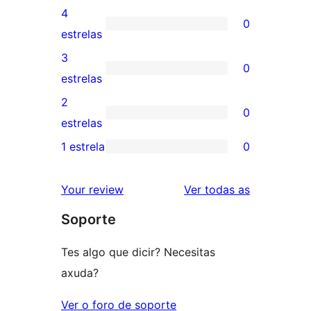
valoracións
4
0
de
0
estrelas
5
valoracións
3
0
estrelas
de
0
estrelas
4
valoracións
2
0
estrelas
de
0
estrelas
3
valoracións
1 estrela
0
0
estrelas
de
valoracións
2
valoracións
Your review
Ver todas as
de
estrelas
Soporte
1
estrelas
Tes algo que dicir? Necesitas
axuda?
Ver o foro de soporte