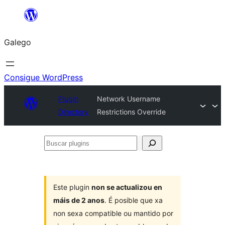
Saltar
ao
Galego
contido
Consigue WordPress
Plugin
Network Username
Directory
Restrictions Override
Buscar
plugins
Este plugin
non se actualizou en
máis de 2 anos
. É posible que xa
non sexa compatible ou mantido por