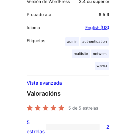
Versión de WordPress
3.4 ou superior
Probado ata
6.5.9
Idioma
English (US)
Etiquetas
admin
authentication
multisite
network
wpmu
Vista avanzada
Valoracións
5
de 5 estrelas
5
2
2
estrelas