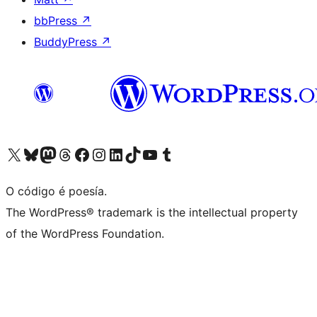
bbPress
↗
BuddyPress
↗
Visita la cuenta de X (anteriormente Twitter)
Visita a nosa conta de Bluesky
Visita a nosa conta de Mastodon
Visita a nosa conta de Threads
Visita a nosa páxina de Facebook
Visita a nosa conta de Instagram
Visita a nosa conta de LinkedIn
Visita a nosa conta de TikTok
Visita a nosa canle de YouTube
Visita a nosa conta de Tumblr
O código é poesía.
The WordPress® trademark is the intellectual property
of the WordPress Foundation.