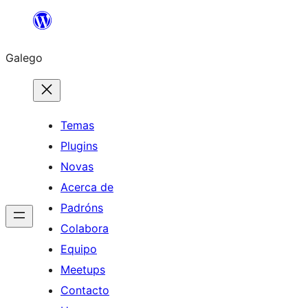
Saltar
ao
Galego
contido
Temas
Plugins
Novas
Acerca de
Padróns
Colabora
Equipo
Meetups
Contacto