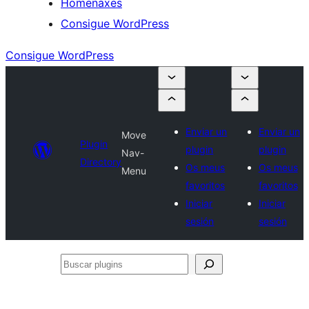
Homenaxes
Consigue WordPress
Consigue WordPress
Enviar un
Enviar un
Move
Plugin
plugin
plugin
Nav-
Directory
Os meus
Os meus
Menu
favoritos
favoritos
Iniciar
Iniciar
sesión
sesión
Buscar
plugins