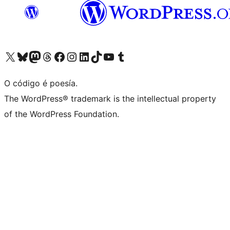
Visita la cuenta de X (anteriormente Twitter)
Visita a nosa conta de Bluesky
Visita a nosa conta de Mastodon
Visita a nosa conta de Threads
Visita a nosa páxina de Facebook
Visita a nosa conta de Instagram
Visita a nosa conta de LinkedIn
Visita a nosa conta de TikTok
Visita a nosa canle de YouTube
Visita a nosa conta de Tumblr
O código é poesía.
The WordPress® trademark is the intellectual property
of the WordPress Foundation.