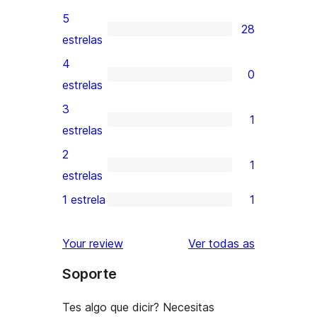
5
28
28
estrelas
valoracións
4
0
de
0
estrelas
5
valoracións
3
1
estrelas
de
1
estrelas
4
valoración
2
1
estrelas
de
1
estrelas
3
valoración
1 estrela
1
1
estrelas
de
valoración
2
valoracións
Your review
Ver todas as
de
estrelas
Soporte
1
estrelas
Tes algo que dicir? Necesitas