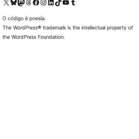
Visita la cuenta de X (anteriormente Twitter)
Visita a nosa conta de Bluesky
Visita a nosa conta de Mastodon
Visita a nosa conta de Threads
Visita a nosa páxina de Facebook
Visita a nosa conta de Instagram
Visita a nosa conta de LinkedIn
Visita a nosa conta de TikTok
Visita a nosa canle de YouTube
Visita a nosa conta de Tumblr
O código é poesía.
The WordPress® trademark is the intellectual property of
the WordPress Foundation.