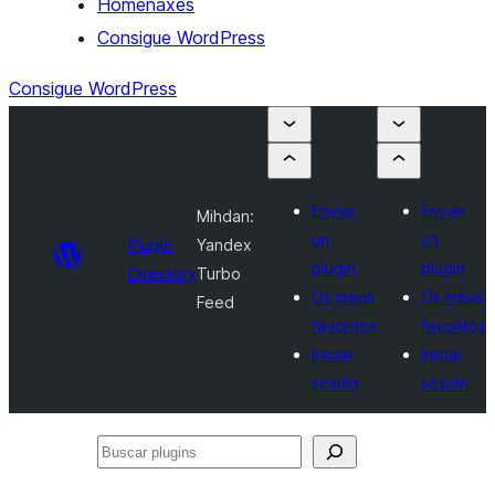
Homenaxes
Consigue WordPress
Consigue WordPress
Enviar
Enviar
Mihdan:
un
un
Plugin
Yandex
plugin
plugin
Directory
Turbo
Os meus
Os meus
Feed
favoritos
favoritos
Iniciar
Iniciar
sesión
sesión
Buscar
plugins