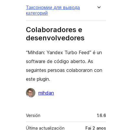
Таксономии для вывода
категорий
Colaboradores e
desenvolvedores
“Mihdan: Yandex Turbo Feed” é un
software de código aberto. As
seguintes persoas colaboraron con
este plugin.
Colaboradores
mihdan
Meta
Versión
1.6.6
Última actualización
Fai
2 anos