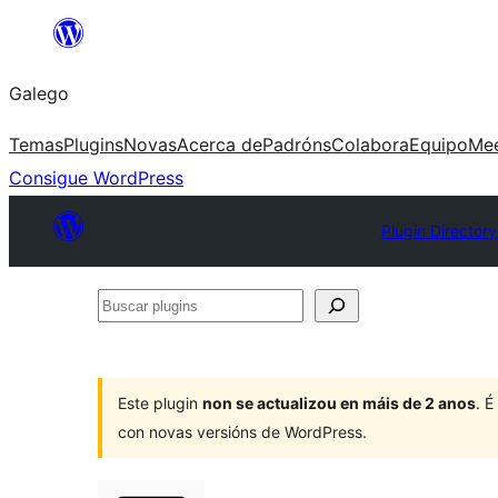
Saltar
ao
Galego
contido
Temas
Plugins
Novas
Acerca de
Padróns
Colabora
Equipo
Me
Consigue WordPress
Plugin Directory
Buscar
plugins
Este plugin
non se actualizou en máis de 2 anos
. 
con novas versións de WordPress.