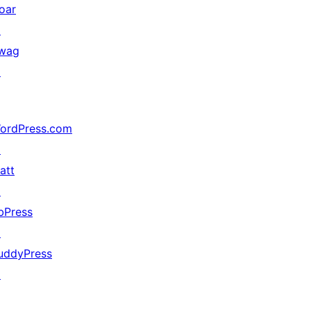
oar
↗
wag
↗
ordPress.com
↗
att
↗
bPress
↗
uddyPress
↗