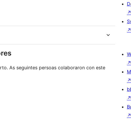
D
S
ores
W
rto. As seguintes persoas colaboraron con este
M
b
B