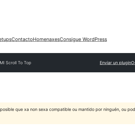
etups
Contacto
Homenaxes
Consigue WordPress
MI Scroll To Top
Enviar un plugin
O
É posible que xa non sexa compatible ou mantido por ninguén, ou po