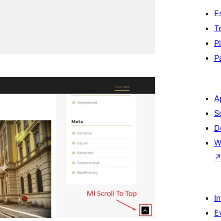
E
T
P
P
A
S
D
W
I
E