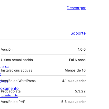
Descargar
Soporte
Meta
Versión
1.0.0
Última actualización
Fai
6 anos
cerca
Instalacións activas
Menos de 10
e
ovas
Versión de WordPress
4.1 ou superior
loxamento
Probado ata
5.3.22
rivacidade
Versión de PHP
5.3 ou superior