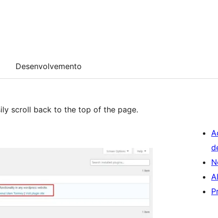
Desenvolvemento
ily scroll back to the top of the page.
A
d
N
A
P