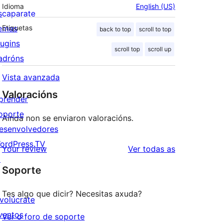
Idioma
English (US)
scaparate
emas
Etiquetas
back to top
scroll to top
lugins
scroll top
scroll up
adróns
Vista avanzada
Valoracións
prender
oporte
Aínda non se enviaron valoracións.
esenvolvedores
ordPress.TV
valoracións
Your review
Ver todas as
↗
Soporte
Tes algo que dicir? Necesitas axuda?
nvolúcrate
ventos
Ver o foro de soporte