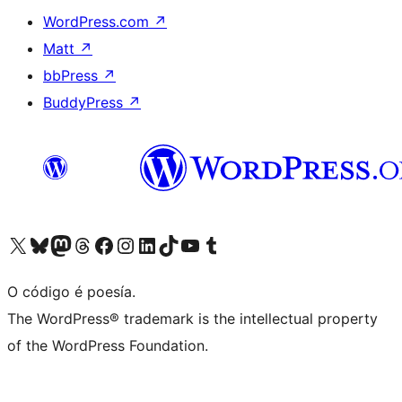
WordPress.com
↗
Matt
↗
bbPress
↗
BuddyPress
↗
Visita la cuenta de X (anteriormente Twitter)
Visita a nosa conta de Bluesky
Visita a nosa conta de Mastodon
Visita a nosa conta de Threads
Visita a nosa páxina de Facebook
Visita a nosa conta de Instagram
Visita a nosa conta de LinkedIn
Visita a nosa conta de TikTok
Visita a nosa canle de YouTube
Visita a nosa conta de Tumblr
O código é poesía.
The WordPress® trademark is the intellectual property
of the WordPress Foundation.