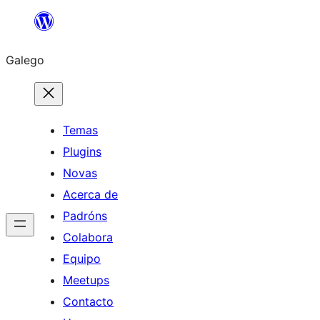
Saltar
ao
Galego
contido
Temas
Plugins
Novas
Acerca de
Padróns
Colabora
Equipo
Meetups
Contacto