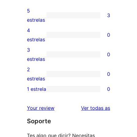
5
3
3
estrelas
valoracións
4
0
de
0
estrelas
5
valoracións
3
0
estrelas
de
0
estrelas
4
valoracións
2
0
estrelas
de
0
estrelas
3
valoracións
1 estrela
0
0
estrelas
de
valoracións
2
valoracións
Your review
Ver todas as
de
estrelas
Soporte
1
estrelas
Tes algo que dicir? Necesitas