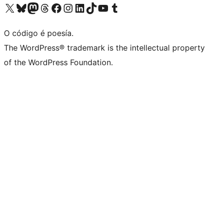
Visita la cuenta de X (anteriormente Twitter)
Visita a nosa conta de Bluesky
Visita a nosa conta de Mastodon
Visita a nosa conta de Threads
Visita a nosa páxina de Facebook
Visita a nosa conta de Instagram
Visita a nosa conta de LinkedIn
Visita a nosa conta de TikTok
Visita a nosa canle de YouTube
Visita a nosa conta de Tumblr
O código é poesía.
The WordPress® trademark is the intellectual property
of the WordPress Foundation.