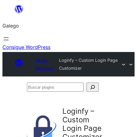
Saltar
ao
Galego
contido
Consigue WordPress
Plugin
Loginfy – Custom Login Page
Directory
Customizer
Buscar
plugins
Loginfy –
Custom
Login Page
Customizer