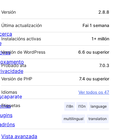
Meta
Versión
2.8.8
Última actualización
Fai
1 semana
cerca
Instalacións activas
1+ millón
e
ovas
Versión de WordPress
6.6 ou superior
loxamento
Probado ata
7.0.3
rivacidade
Versión de PHP
7.4 ou superior
Idiomas
Ver todos os 47
scaparate
emas
Etiquetas
i18n
l10n
language
lugins
multilingual
translation
adróns
Vista avanzada