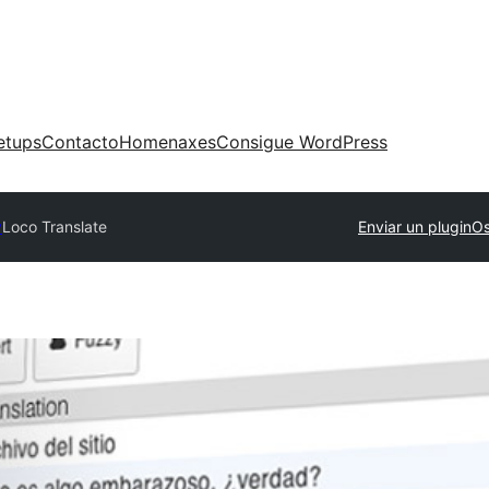
etups
Contacto
Homenaxes
Consigue WordPress
y
Loco Translate
Enviar un plugin
Os