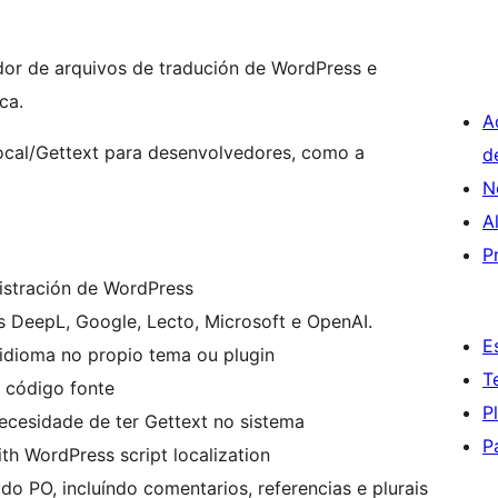
dor de arquivos de tradución de WordPress e
ca.
A
ocal/Gettext para desenvolvedores, como a
d
N
A
P
istración de WordPress
os DeepL, Google, Lecto, Microsoft e OpenAI.
E
 idioma no propio tema ou plugin
T
 código fonte
P
ecesidade de ter Gettext no sistema
P
th WordPress script localization
do PO, incluíndo comentarios, referencias e plurais