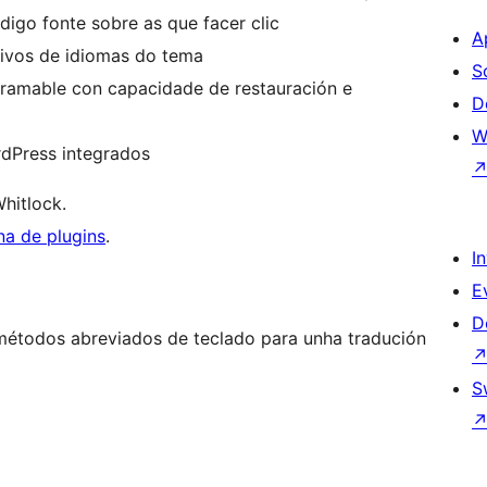
digo fonte sobre as que facer clic
A
ivos de idiomas do tema
S
ramable con capacidade de restauración e
D
W
rdPress integrados
hitlock.
na de plugins
.
I
E
D
métodos abreviados de teclado para unha tradución
S