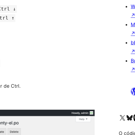
W
Ctrl ↓
trl ↑
M
b
B
 de Ctrl.
Visita la cuenta de X (ante
Visita a n
V
O códi