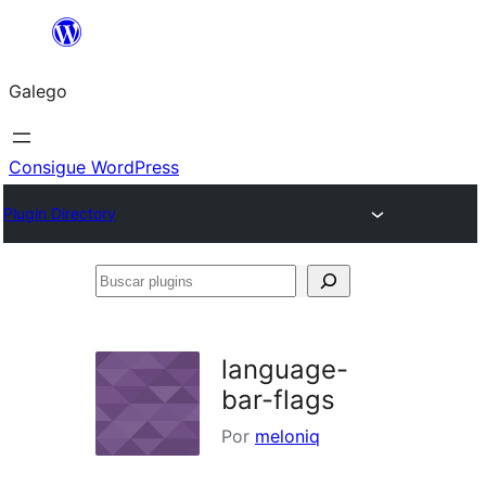
Saltar
ao
Galego
contido
Consigue WordPress
Plugin Directory
Buscar
plugins
language-
bar-flags
Por
meloniq