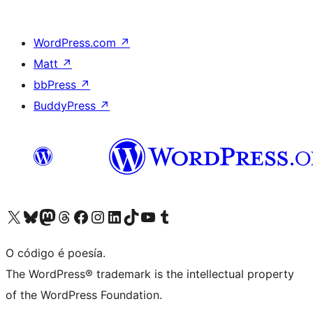
WordPress.com
↗
Matt
↗
bbPress
↗
BuddyPress
↗
Visita la cuenta de X (anteriormente Twitter)
Visita a nosa conta de Bluesky
Visita a nosa conta de Mastodon
Visita a nosa conta de Threads
Visita a nosa páxina de Facebook
Visita a nosa conta de Instagram
Visita a nosa conta de LinkedIn
Visita a nosa conta de TikTok
Visita a nosa canle de YouTube
Visita a nosa conta de Tumblr
O código é poesía.
The WordPress® trademark is the intellectual property
of the WordPress Foundation.