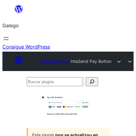
Saltar
ao
Galego
contido
Consigue WordPress
Plugin Directory
IntaSend Pay Button
Buscar
plugins
Este plugin
non se actualizou en