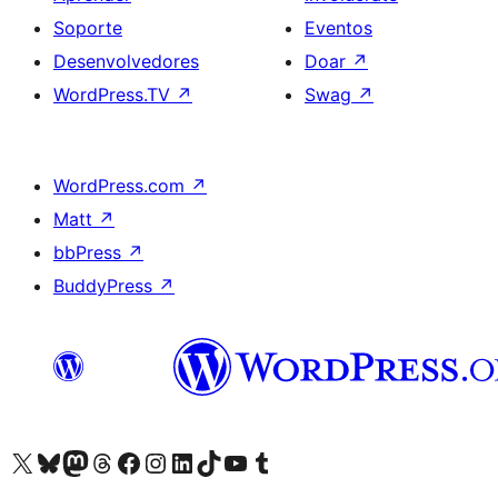
Soporte
Eventos
Desenvolvedores
Doar
↗
WordPress.TV
↗
Swag
↗
WordPress.com
↗
Matt
↗
bbPress
↗
BuddyPress
↗
Visita la cuenta de X (anteriormente Twitter)
Visita a nosa conta de Bluesky
Visita a nosa conta de Mastodon
Visita a nosa conta de Threads
Visita a nosa páxina de Facebook
Visita a nosa conta de Instagram
Visita a nosa conta de LinkedIn
Visita a nosa conta de TikTok
Visita a nosa canle de YouTube
Visita a nosa conta de Tumblr