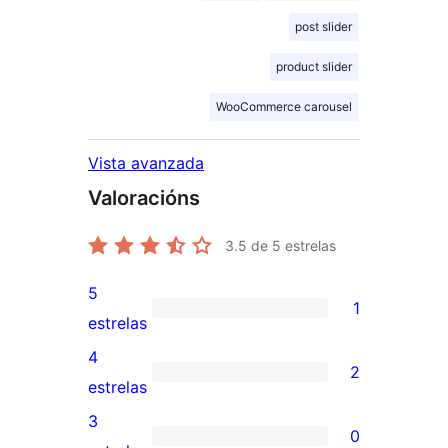
post slider
product slider
WooCommerce carousel
Vista avanzada
Valoracións
3.5
de 5 estrelas
5
1
1
estrelas
valoración
4
2
de
2
estrelas
5
valoracións
3
0
estrelas
de