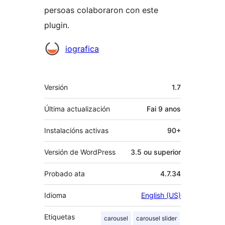
persoas colaboraron con este
plugin.
Colaboradores
iografica
Meta
Versión
1.7
Última actualización
Fai
9 anos
Instalacións activas
90+
Versión de WordPress
3.5 ou superior
Probado ata
4.7.34
Idioma
English (US)
Etiquetas
carousel
carousel slider