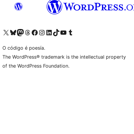
Visita la cuenta de X (anteriormente Twitter)
Visita a nosa conta de Bluesky
Visita a nosa conta de Mastodon
Visita a nosa conta de Threads
Visita a nosa páxina de Facebook
Visita a nosa conta de Instagram
Visita a nosa conta de LinkedIn
Visita a nosa conta de TikTok
Visita a nosa canle de YouTube
Visita a nosa conta de Tumblr
O código é poesía.
The WordPress® trademark is the intellectual property
of the WordPress Foundation.