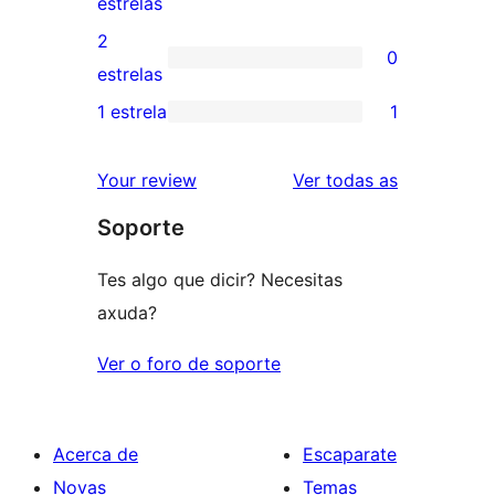
0
estrelas
4
valoracións
2
0
estrelas
de
0
estrelas
3
valoracións
1 estrela
1
1
estrelas
de
valoración
2
valoracións
Your review
Ver todas as
de
estrelas
Soporte
1
estrelas
Tes algo que dicir? Necesitas
axuda?
Ver o foro de soporte
Acerca de
Escaparate
Novas
Temas