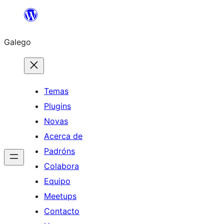
Saltar
ao
Galego
contido
Temas
Plugins
Novas
Acerca de
Padróns
Colabora
Equipo
Meetups
Contacto