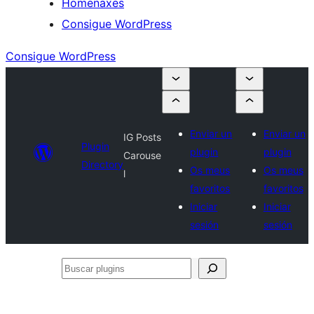
Homenaxes
Consigue WordPress
Consigue WordPress
Enviar un
Enviar un
IG Posts
Plugin
plugin
plugin
Carouse
Directory
Os meus
Os meus
l
favoritos
favoritos
Iniciar
Iniciar
sesión
sesión
Buscar
plugins