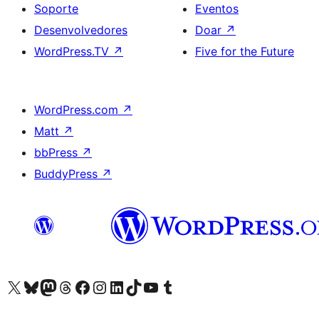
Soporte
Eventos
Desenvolvedores
Doar
↗
WordPress.TV
↗
Five for the Future
WordPress.com
↗
Matt
↗
bbPress
↗
BuddyPress
↗
Visita la cuenta de X (anteriormente Twitter)
Visita a nosa conta de Bluesky
Visita a nosa conta de Mastodon
Visita a nosa conta de Threads
Visita a nosa páxina de Facebook
Visita a nosa conta de Instagram
Visita a nosa conta de LinkedIn
Visita a nosa conta de TikTok
Visita a nosa canle de YouTube
Visita a nosa conta de Tumblr