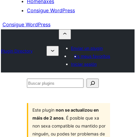
Homenaxes
Consigue WordPress
Consigue WordPress
Enviar un plugin
Plugin Directory
Os meus favoritos
Iniciar sesión
Buscar
plugins
Este plugin
non se actualizou en
máis de 2 anos
. É posible que xa
non sexa compatible ou mantido por
ninguén, ou podes ter problemas de