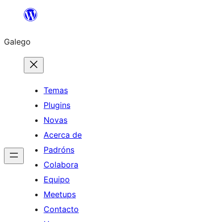
Saltar
ao
Galego
contido
Temas
Plugins
Novas
Acerca de
Padróns
Colabora
Equipo
Meetups
Contacto