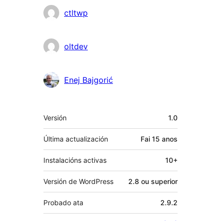
Colaboradores
ctltwp
oltdev
Enej Bajgorić
Meta
Versión
1.0
Última actualización
Fai
15 anos
Instalacións activas
10+
Versión de WordPress
2.8 ou superior
Probado ata
2.9.2