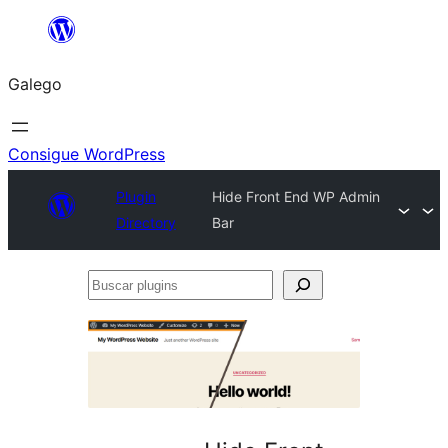
Saltar
ao
Galego
contido
Consigue WordPress
Plugin
Hide Front End WP Admin
Directory
Bar
Buscar
plugins