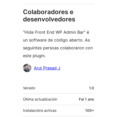
Colaboradores e
desenvolvedores
“Hide Front End WP Admin Bar” é
un software de código aberto. As
seguintes persoas colaboraron con
este plugin.
Colaboradores
Arul Prasad J
Meta
Versión
1.0
Última actualización
Fai
1 ano
Instalacións activas
100+