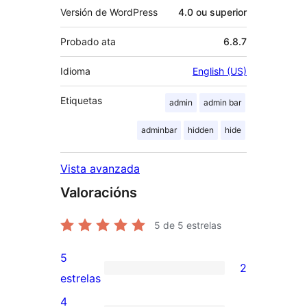
Versión de WordPress
4.0 ou superior
Probado ata
6.8.7
Idioma
English (US)
Etiquetas
admin
admin bar
adminbar
hidden
hide
Vista avanzada
Valoracións
5
de 5 estrelas
5
2
2
estrelas
valoracións
4