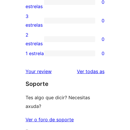
0
de
0
estrelas
5
valoracións
3
0
estrelas
de
0
estrelas
4
valoracións
2
0
estrelas
de
0
estrelas
3
valoracións
1 estrela
0
0
estrelas
de
valoracións
2
valoracións
Your review
Ver todas as
de
estrelas
Soporte
1
estrelas
Tes algo que dicir? Necesitas
axuda?
Ver o foro de soporte