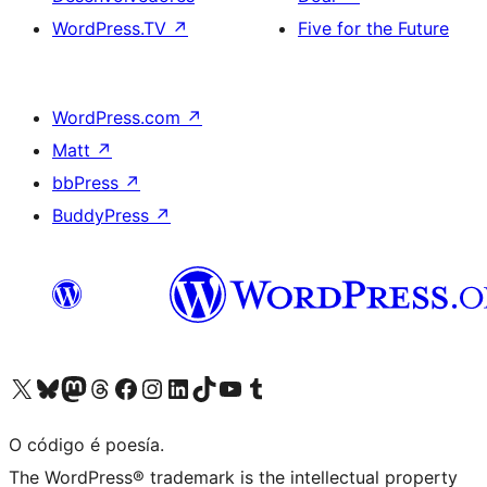
WordPress.TV
↗
Five for the Future
WordPress.com
↗
Matt
↗
bbPress
↗
BuddyPress
↗
Visita la cuenta de X (anteriormente Twitter)
Visita a nosa conta de Bluesky
Visita a nosa conta de Mastodon
Visita a nosa conta de Threads
Visita a nosa páxina de Facebook
Visita a nosa conta de Instagram
Visita a nosa conta de LinkedIn
Visita a nosa conta de TikTok
Visita a nosa canle de YouTube
Visita a nosa conta de Tumblr
O código é poesía.
The WordPress® trademark is the intellectual property