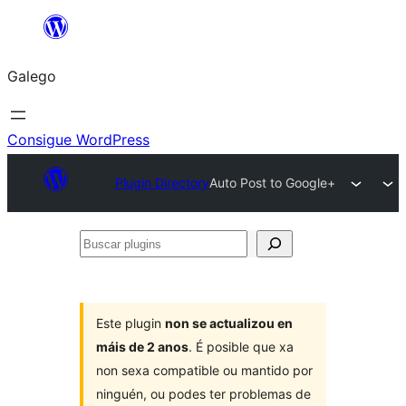
Saltar
ao
Galego
contido
Consigue WordPress
Plugin Directory
Auto Post to Google+
Buscar
plugins
Este plugin
non se actualizou en
máis de 2 anos
. É posible que xa
non sexa compatible ou mantido por
ninguén, ou podes ter problemas de