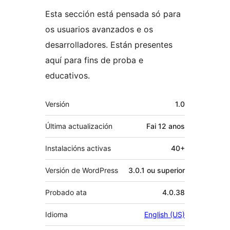
Esta sección está pensada só para
os usuarios avanzados e os
desarrolladores. Están presentes
aquí para fins de proba e
educativos.
Meta
Versión
1.0
Última actualización
Fai
12 anos
Instalacións activas
40+
Versión de WordPress
3.0.1 ou superior
Probado ata
4.0.38
Idioma
English (US)