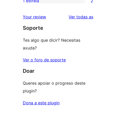
1 estrela
2
2
estrelas
de
valoracións
2
valoracións
Your review
Ver todas as
de
estrelas
Soporte
1
estrelas
Tes algo que dicir? Necesitas
axuda?
Ver o foro de soporte
Doar
Queres apoiar o progreso deste
plugin?
Dona a este plugin