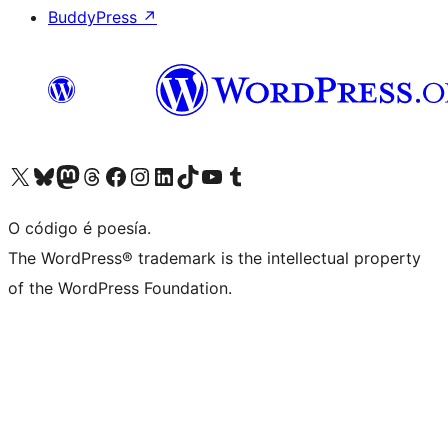
BuddyPress
↗
Visita la cuenta de X (anteriormente Twitter)
Visita a nosa conta de Bluesky
Visita a nosa conta de Mastodon
Visita a nosa conta de Threads
Visita a nosa páxina de Facebook
Visita a nosa conta de Instagram
Visita a nosa conta de LinkedIn
Visita a nosa conta de TikTok
Visita a nosa canle de YouTube
Visita a nosa conta de Tumblr
O código é poesía.
The WordPress® trademark is the intellectual property
of the WordPress Foundation.