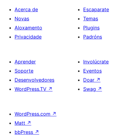
Acerca de
Escaparate
Novas
Temas
Aloxamento
Plugins
Privacidade
Padróns
Aprender
Involúcrate
Soporte
Eventos
Desenvolvedores
Doar
↗
WordPress.TV
↗
Swag
↗
WordPress.com
↗
Matt
↗
bbPress
↗