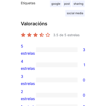
Etiquetas
google
post
sharing
social media
Valoracións
3.5
de 5 estrelas
5
3
3
estrelas
valoracións
4
1
de
1
estrelas
5
valoración
3
0
estrelas
de
0
estrelas
4
valoracións
2
0
estrelas
de
0
estrelas
3
valoracións