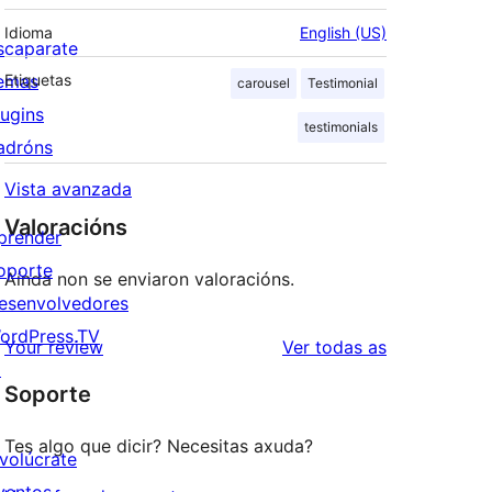
Idioma
English (US)
scaparate
emas
Etiquetas
carousel
Testimonial
lugins
testimonials
adróns
Vista avanzada
Valoracións
prender
oporte
Aínda non se enviaron valoracións.
esenvolvedores
ordPress.TV
valoracións
Your review
Ver todas as
↗
Soporte
Tes algo que dicir? Necesitas axuda?
nvolúcrate