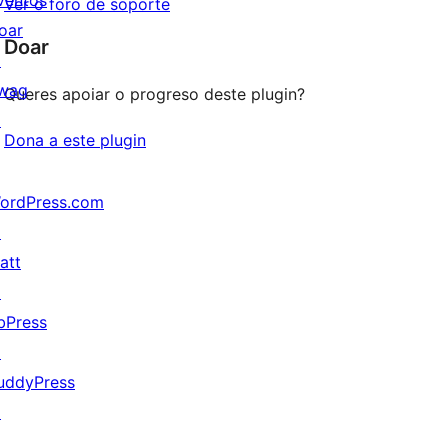
ventos
Ver o foro de soporte
oar
Doar
↗
wag
Queres apoiar o progreso deste plugin?
↗
Dona a este plugin
ordPress.com
↗
att
↗
bPress
↗
uddyPress
↗