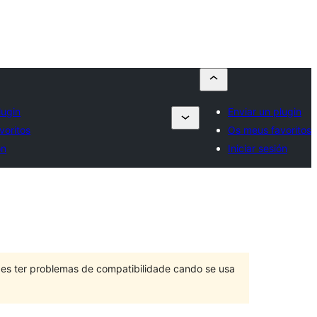
lugin
Enviar un plugin
voritos
Os meus favoritos
ón
Iniciar sesión
des ter problemas de compatibilidade cando se usa