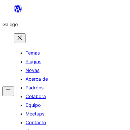
Saltar
ao
Galego
contido
Temas
Plugins
Novas
Acerca de
Padróns
Colabora
Equipo
Meetups
Contacto