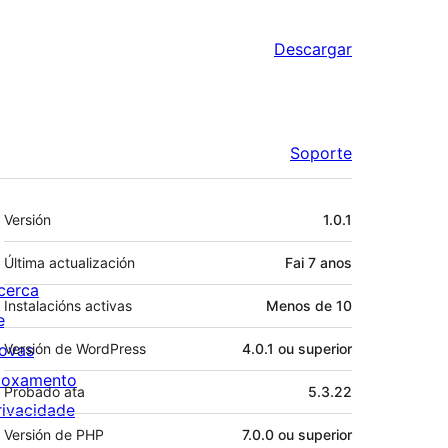
Descargar
Soporte
Meta
Versión
1.0.1
Última actualización
Fai
7 anos
cerca
Instalacións activas
Menos de 10
e
ovas
Versión de WordPress
4.0.1 ou superior
loxamento
Probado ata
5.3.22
rivacidade
Versión de PHP
7.0.0 ou superior