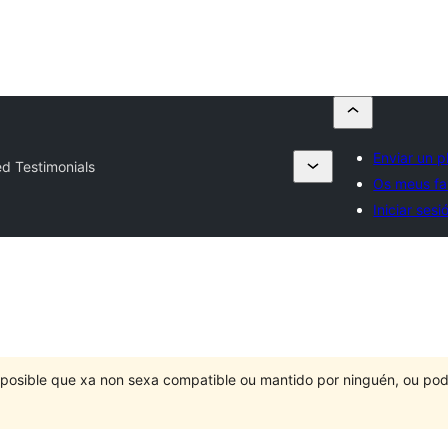
Enviar un p
ed Testimonials
Os meus fa
Iniciar sesi
É posible que xa non sexa compatible ou mantido por ninguén, ou po