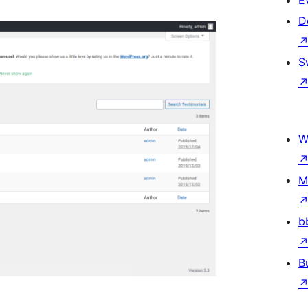
E
D
S
W
M
b
B