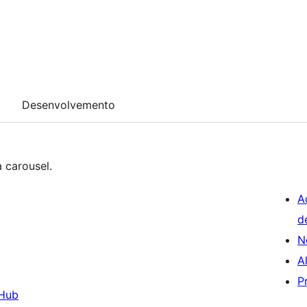
Desenvolvemento
a carousel.
A
d
N
A
P
Hub