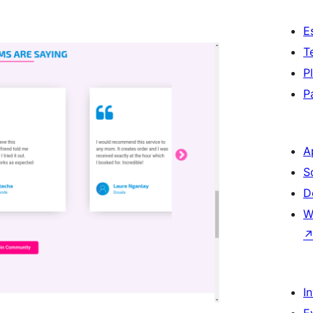
E
T
P
P
A
S
D
W
I