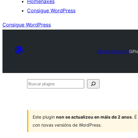
Homenaxes
Consigue WordPress
Consigue WordPress
Plugin Directory
Gift
Buscar
plugins
Este plugin
non se actualizou en máis de 2 anos
. 
con novas versións de WordPress.