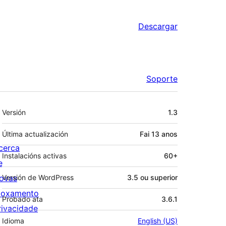
Descargar
Soporte
Meta
Versión
1.3
Última actualización
Fai
13 anos
cerca
Instalacións activas
60+
e
ovas
Versión de WordPress
3.5 ou superior
loxamento
Probado ata
3.6.1
rivacidade
Idioma
English (US)