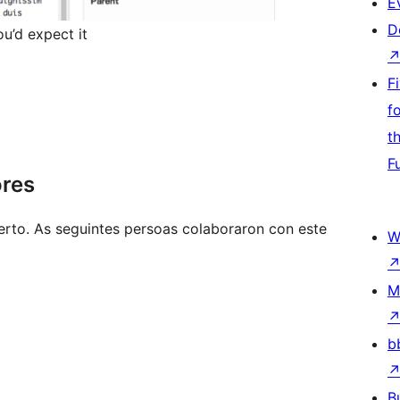
E
D
ou’d expect it
F
f
t
F
ores
erto. As seguintes persoas colaboraron con este
W
M
b
B