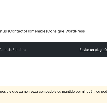
etups
Contacto
Homenaxes
Consigue WordPress
Genesis Subtitles
Enviar un plugin
O
É posible que xa non sexa compatible ou mantido por ninguén, ou po