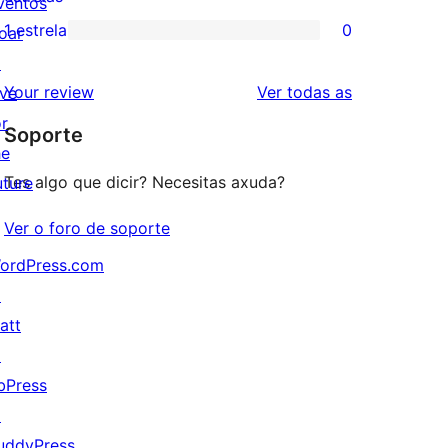
ventos
3
valoracións
1 estrela
0
oar
0
estrelas
de
↗
valoracións
2
valoracións
Your review
Ver todas as
ive
de
estrelas
or
Soporte
1
he
estrelas
Tes algo que dicir? Necesitas axuda?
uture
Ver o foro de soporte
ordPress.com
↗
att
↗
bPress
↗
uddyPress