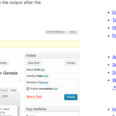
 the output after the
E
T
P
P
A
S
D
W
I