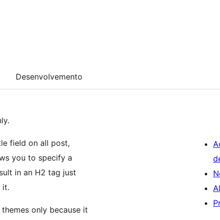
Desenvolvemento
ly.
le field on all post,
A
ows you to specify a
d
sult in an H2 tag just
N
it.
A
P
d themes only because it