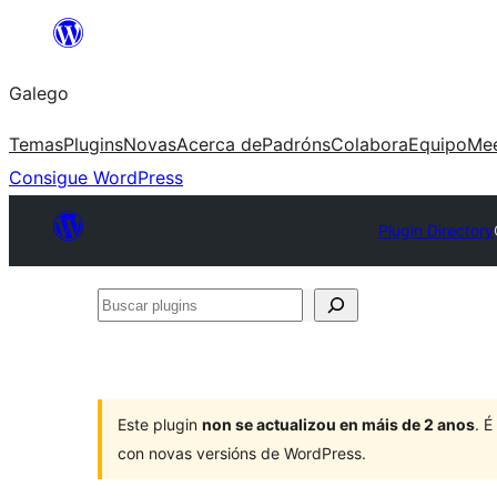
Saltar
ao
Galego
contido
Temas
Plugins
Novas
Acerca de
Padróns
Colabora
Equipo
Me
Consigue WordPress
Plugin Directory
Buscar
plugins
Este plugin
non se actualizou en máis de 2 anos
. 
con novas versións de WordPress.