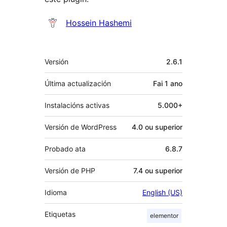
Colaboradores
Hossein Hashemi
Meta
Versión
2.6.1
Última actualización
Fai
1 ano
Instalacións activas
5.000+
Versión de WordPress
4.0 ou superior
Probado ata
6.8.7
Versión de PHP
7.4 ou superior
Idioma
English (US)
Etiquetas
elementor