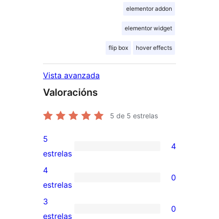
elementor addon
elementor widget
flip box
hover effects
Vista avanzada
Valoracións
5
de 5 estrelas
5
4
4
estrelas
valoracións
4
0
de
0
estrelas
5
valoracións
3
0
estrelas
de
0
estrelas