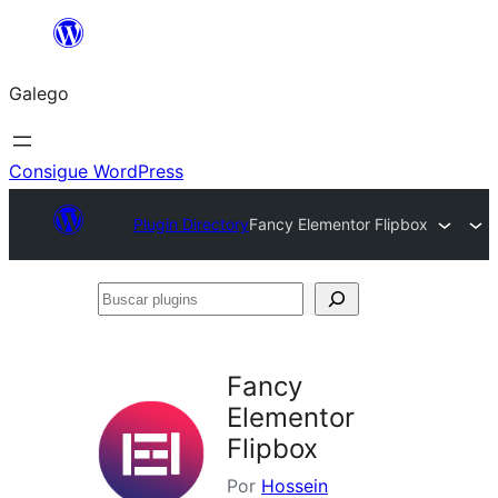
Saltar
ao
Galego
contido
Consigue WordPress
Plugin Directory
Fancy Elementor Flipbox
Buscar
plugins
Fancy
Elementor
Flipbox
Por
Hossein