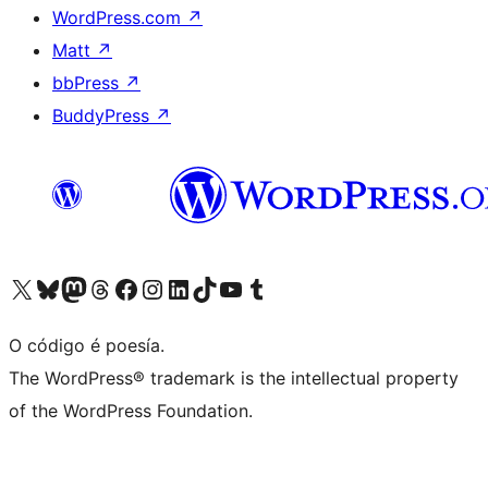
WordPress.com
↗
Matt
↗
bbPress
↗
BuddyPress
↗
Visita la cuenta de X (anteriormente Twitter)
Visita a nosa conta de Bluesky
Visita a nosa conta de Mastodon
Visita a nosa conta de Threads
Visita a nosa páxina de Facebook
Visita a nosa conta de Instagram
Visita a nosa conta de LinkedIn
Visita a nosa conta de TikTok
Visita a nosa canle de YouTube
Visita a nosa conta de Tumblr
O código é poesía.
The WordPress® trademark is the intellectual property
of the WordPress Foundation.