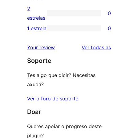
4
valoracións
2
0
estrelas
de
0
estrelas
3
valoracións
1 estrela
0
0
estrelas
de
valoracións
2
valoracións
Your review
Ver todas as
de
estrelas
Soporte
1
estrelas
Tes algo que dicir? Necesitas
axuda?
Ver o foro de soporte
Doar
Queres apoiar o progreso deste
plugin?