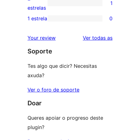
1
estrelas
de
1
estrelas
3
valoración
1 estrela
0
0
estrelas
de
valoracións
2
valoracións
Your review
Ver todas as
de
estrelas
Soporte
1
estrelas
Tes algo que dicir? Necesitas
axuda?
Ver o foro de soporte
Doar
Queres apoiar o progreso deste
plugin?