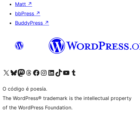
Matt
↗
bbPress
↗
BuddyPress
↗
Visita la cuenta de X (anteriormente Twitter)
Visita a nosa conta de Bluesky
Visita a nosa conta de Mastodon
Visita a nosa conta de Threads
Visita a nosa páxina de Facebook
Visita a nosa conta de Instagram
Visita a nosa conta de LinkedIn
Visita a nosa conta de TikTok
Visita a nosa canle de YouTube
Visita a nosa conta de Tumblr
O código é poesía.
The WordPress® trademark is the intellectual property
of the WordPress Foundation.