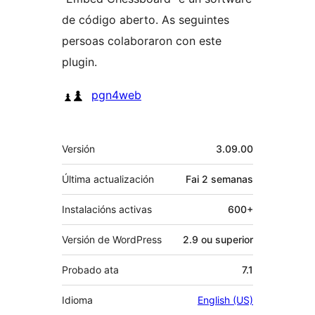
de código aberto. As seguintes
persoas colaboraron con este
plugin.
Colaboradores
pgn4web
Meta
Versión
3.09.00
Última actualización
Fai
2 semanas
Instalacións activas
600+
Versión de WordPress
2.9 ou superior
Probado ata
7.1
Idioma
English (US)