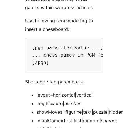
games within worpress articles.
Use following shortcode tag to
insert a chessboard:
[pgn parameter=value ...]

... chess games in PGN format ...

Shortcode tag parameters:
layout=horizontal|vertical
height=auto|
number
showMoves=figurine|text|puzzle|hidden
initialGame=first|last|random|
number