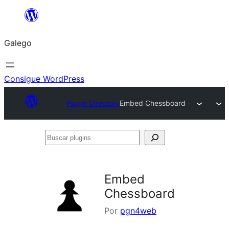
Saltar
ao
Galego
contido
Consigue WordPress
Plugin Directory
Embed Chessboard
Buscar
plugins
Embed
Chessboard
Por
pgn4web