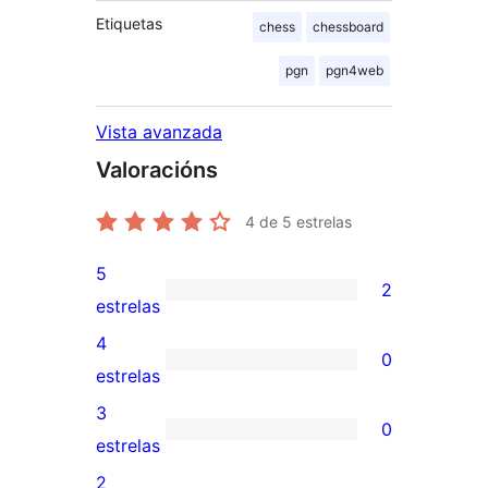
Etiquetas
chess
chessboard
pgn
pgn4web
Vista avanzada
Valoracións
4
de 5 estrelas
5
2
2
estrelas
valoracións
4
0
de
0
estrelas
5
valoracións
3
0
estrelas
de
0
estrelas
4
valoracións
2