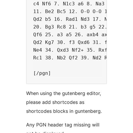
c4 Nf6 7. N1c3 a6 8. Na3 d5 9. cxd
11. Be2 Bc5 12. O-O O-O 13. Bf3 Bf
Qd2 b5 16. Rad1 Nd3 17. Nab1 h6 18
20. Bg3 Rc8 21. b3 g5 22. Bxd6 Qxd
Qf6 25. a3 a5 26. axb4 axb4 27. Qa
Qd2 Kg7 30. f3 Qxd6 31. fxg4 Qd4+ 
Ne4 34. Qxd3 Nf2+ 35. Rxf2 Bxd3 36
Rc1 38. Nb2 Qf2 39. Nd2 Rxd1+ 40. 
When using the gutenberg editor,
please add shortcodes as
shortcodes blocks in guntenberg.
Any PGN header tag missing will