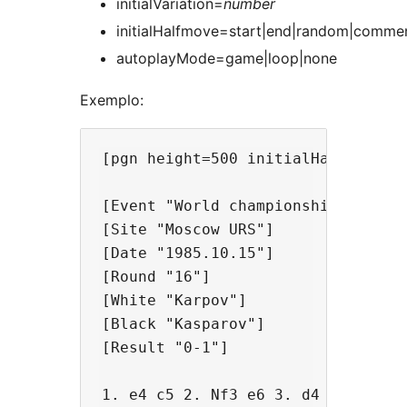
initialVariation=
number
initialHalfmove=start|end|random|comme
autoplayMode=game|loop|none
Exemplo:
[pgn height=500 initialHalfmove=16
[Event "World championship"]

[Site "Moscow URS"]

[Date "1985.10.15"]

[Round "16"]

[White "Karpov"]

[Black "Kasparov"]

[Result "0-1"]

1. e4 c5 2. Nf3 e6 3. d4 cxd4 4. N