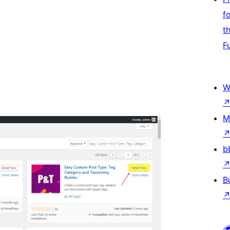
f
t
F
W
M
b
B