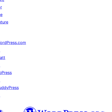
or
he
uture
ordPress.com
↗
att
↗
bPress
↗
uddyPress
↗