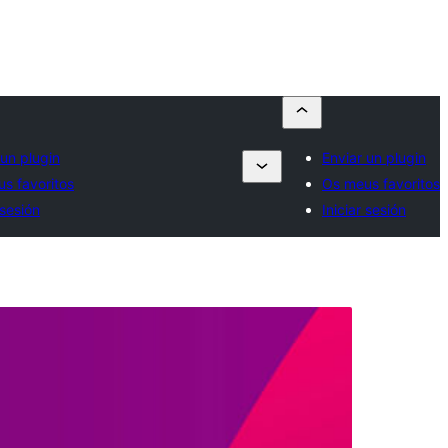
 un plugin
Enviar un plugin
s favoritos
Os meus favoritos
 sesión
Iniciar sesión