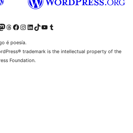
riormente Twitter)
osa conta de Bluesky
isita a nosa conta de Mastodon
Visita a nosa conta de Threads
Visita a nosa páxina de Facebook
Visita a nosa conta de Instagram
Visita a nosa conta de LinkedIn
Visita a nosa conta de TikTok
Visita a nosa canle de YouTube
Visita a nosa conta de Tumblr
go é poesía.
rdPress® trademark is the intellectual property of the
ess Foundation.