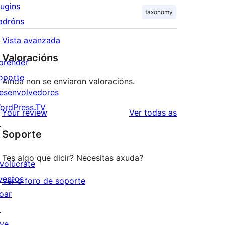
lugins
taxonomy
adróns
Vista avanzada
Valoracións
prender
oporte
Aínda non se enviaron valoracións.
esenvolvedores
ordPress.TV
valoracións
Your review
Ver todas as
↗
Soporte
Tes algo que dicir? Necesitas axuda?
nvolúcrate
ventos
Ver o foro de soporte
oar
↗
ive