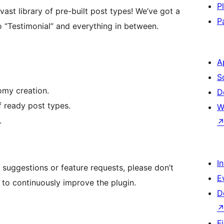
P
ast library of pre-built post types! We’ve got a
P
o “Testimonial” and everything in between.
A
S
omy creation.
D
f ready post types.
W
.
I
 suggestions or feature requests, please don’t
E
 to continuously improve the plugin.
D
F