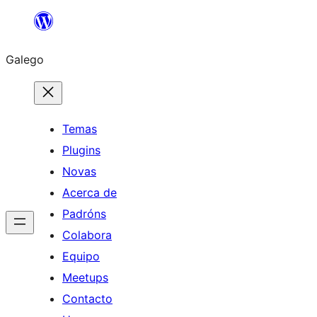
Saltar
ao
Galego
contido
Temas
Plugins
Novas
Acerca de
Padróns
Colabora
Equipo
Meetups
Contacto