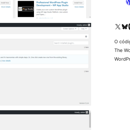
Visita la cuenta de X (ante
Visita a n
V
O códi
The Wo
WordPr