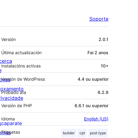
Soporte
Meta
Versión
2.0.1
Última actualización
Fai
2 anos
cerca
Instalacións activas
10+
e
ovas
Versión de WordPress
4.4 ou superior
loxamento
Probado ata
6.2.9
rivacidade
Versión de PHP
6.6.1 ou superior
Idioma
English (US)
scaparate
emas
Etiquetas
builder
cpt
post type