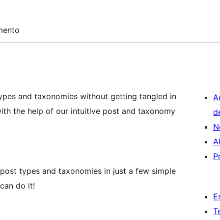
mento
pes and taxonomies without getting tangled in
A
with the help of our intuitive post and taxonomy
d
N
A
P
t post types and taxonomies in just a few simple
can do it!
E
T