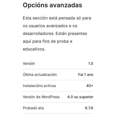
Opcións avanzadas
Esta sección está pensada só para
os usuarios avanzados e os
desarrolladores. Están presentes
aquí para fins de proba e
educativos.
Meta
Versión
1.0
Última actualización
Fai
1 ano
Instalacións activas
40+
Versión de WordPress
4.0 ou superior
Probado ata
6.7.6