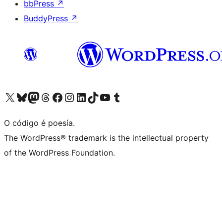
bbPress
↗
BuddyPress
↗
Visita la cuenta de X (anteriormente Twitter)
Visita a nosa conta de Bluesky
Visita a nosa conta de Mastodon
Visita a nosa conta de Threads
Visita a nosa páxina de Facebook
Visita a nosa conta de Instagram
Visita a nosa conta de LinkedIn
Visita a nosa conta de TikTok
Visita a nosa canle de YouTube
Visita a nosa conta de Tumblr
O código é poesía.
The WordPress® trademark is the intellectual property
of the WordPress Foundation.