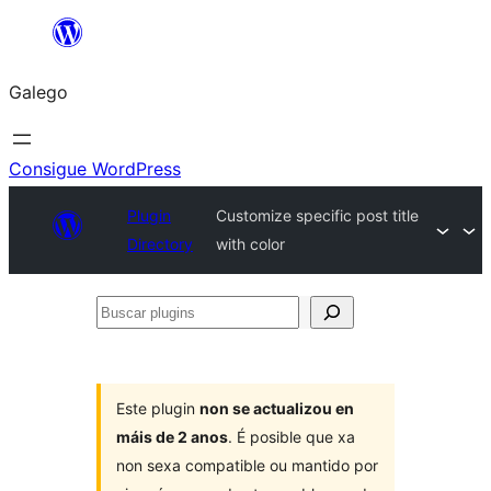
Saltar
ao
Galego
contido
Consigue WordPress
Plugin
Customize specific post title
Directory
with color
Buscar
plugins
Este plugin
non se actualizou en
máis de 2 anos
. É posible que xa
non sexa compatible ou mantido por