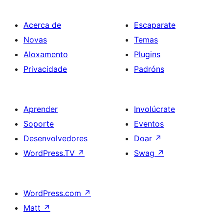
Acerca de
Escaparate
Novas
Temas
Aloxamento
Plugins
Privacidade
Padróns
Aprender
Involúcrate
Soporte
Eventos
Desenvolvedores
Doar
↗
WordPress.TV
↗
Swag
↗
WordPress.com
↗
Matt
↗