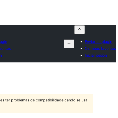
lugin
Enviar un plugin
oritos
Os meus favoritos
ón
Iniciar sesión
des ter problemas de compatibilidade cando se usa