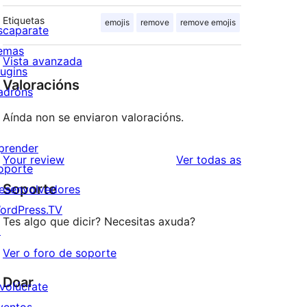
Etiquetas
emojis
remove
remove emojis
scaparate
emas
Vista avanzada
lugins
Valoracións
adróns
Aínda non se enviaron valoracións.
prender
valoracións
Your review
Ver todas as
oporte
Soporte
esenvolvedores
ordPress.TV
Tes algo que dicir? Necesitas axuda?
↗
Ver o foro de soporte
Doar
nvolúcrate