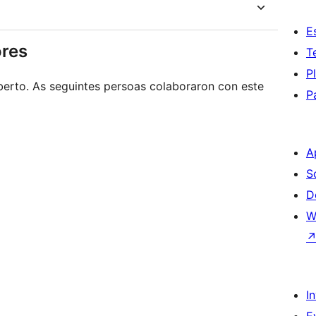
E
ores
T
P
berto. As seguintes persoas colaboraron con este
P
A
S
D
W
I