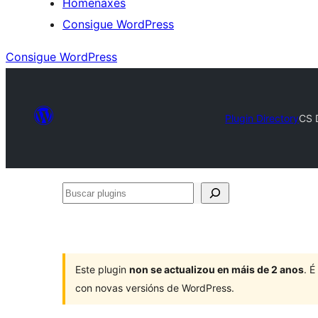
Homenaxes
Consigue WordPress
Consigue WordPress
Plugin Directory
CS 
Buscar
plugins
Este plugin
non se actualizou en máis de 2 anos
. 
con novas versións de WordPress.