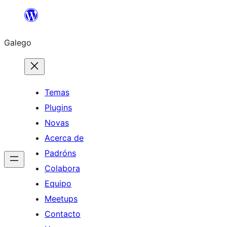
Saltar
ao
Galego
contido
Temas
Plugins
Novas
Acerca de
Padróns
Colabora
Equipo
Meetups
Contacto