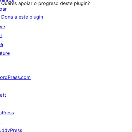
ventos
Queres apoiar o progreso deste plugin?
oar
Dona a este plugin
↗
ive
or
he
uture
ordPress.com
↗
att
↗
bPress
↗
uddyPress