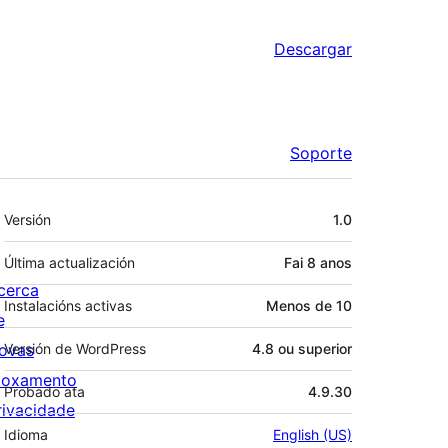
Descargar
Soporte
Meta
Versión
1.0
Última actualización
Fai
8 anos
cerca
Instalacións activas
Menos de 10
e
ovas
Versión de WordPress
4.8 ou superior
loxamento
Probado ata
4.9.30
rivacidade
Idioma
English (US)