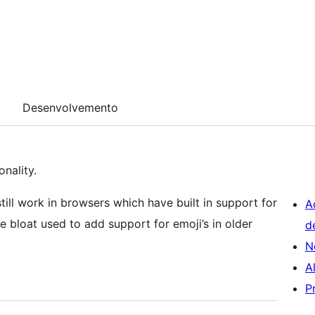
Desenvolvemento
nality.
still work in browsers which have built in support for
A
 bloat used to add support for emoji’s in older
d
N
A
P