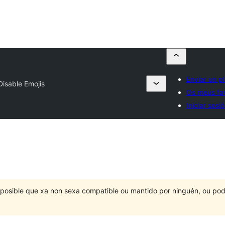
Enviar un p
Disable Emojis
Os meus fav
Iniciar sesi
É posible que xa non sexa compatible ou mantido por ninguén, ou po