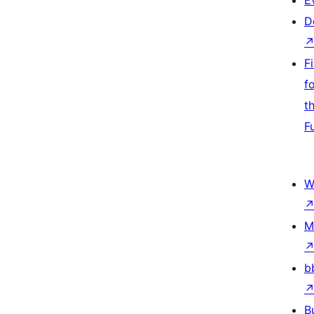
E
D
F
f
t
F
W
M
b
B