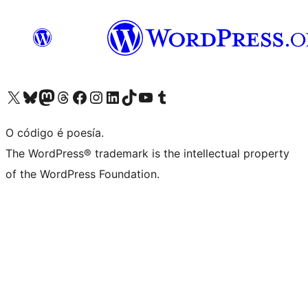
Visita la cuenta de X (anteriormente Twitter)
Visita a nosa conta de Bluesky
Visita a nosa conta de Mastodon
Visita a nosa conta de Threads
Visita a nosa páxina de Facebook
Visita a nosa conta de Instagram
Visita a nosa conta de LinkedIn
Visita a nosa conta de TikTok
Visita a nosa canle de YouTube
Visita a nosa conta de Tumblr
O código é poesía.
The WordPress® trademark is the intellectual property
of the WordPress Foundation.