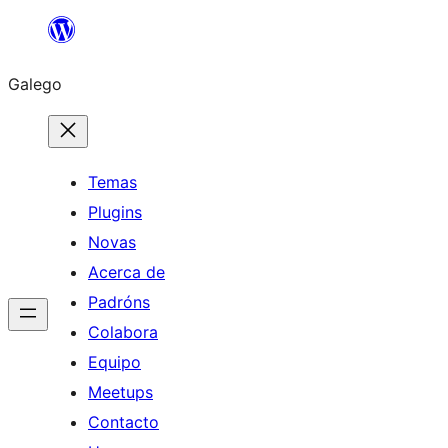
Saltar
ao
Galego
contido
Temas
Plugins
Novas
Acerca de
Padróns
Colabora
Equipo
Meetups
Contacto