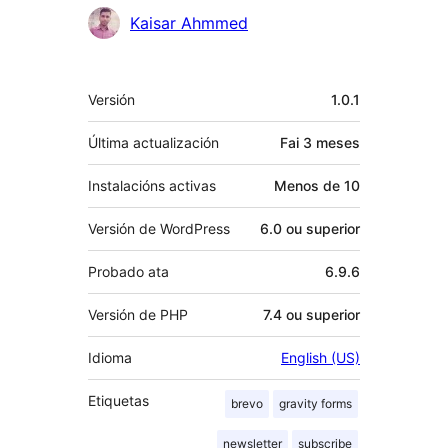
Kaisar Ahmmed
Meta
Versión
1.0.1
Última actualización
Fai
3 meses
Instalacións activas
Menos de 10
Versión de WordPress
6.0 ou superior
Probado ata
6.9.6
Versión de PHP
7.4 ou superior
Idioma
English (US)
Etiquetas
brevo
gravity forms
newsletter
subscribe