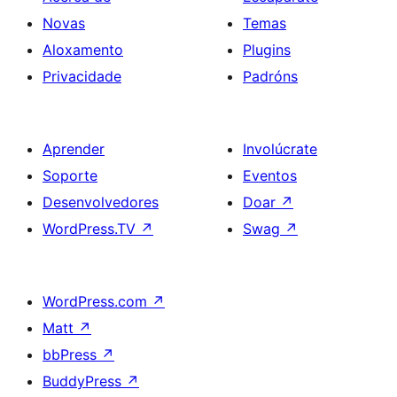
Novas
Temas
Aloxamento
Plugins
Privacidade
Padróns
Aprender
Involúcrate
Soporte
Eventos
Desenvolvedores
Doar
↗
WordPress.TV
↗
Swag
↗
WordPress.com
↗
Matt
↗
bbPress
↗
BuddyPress
↗