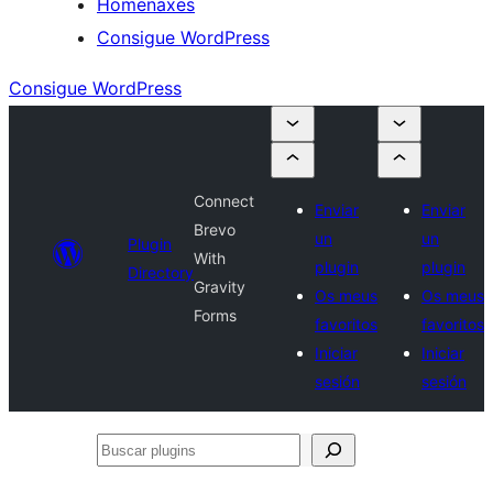
Homenaxes
Consigue WordPress
Consigue WordPress
Connect
Enviar
Enviar
Brevo
un
un
Plugin
With
plugin
plugin
Directory
Gravity
Os meus
Os meus
Forms
favoritos
favoritos
Iniciar
Iniciar
sesión
sesión
Buscar
plugins