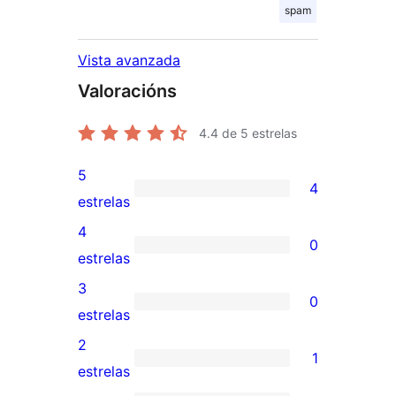
spam
Vista avanzada
Valoracións
4.4
de 5 estrelas
5
4
4
estrelas
valoracións
4
0
de
0
estrelas
5
valoracións
3
0
estrelas
de
0
estrelas
4
valoracións
2
1
estrelas
de
1
estrelas
3