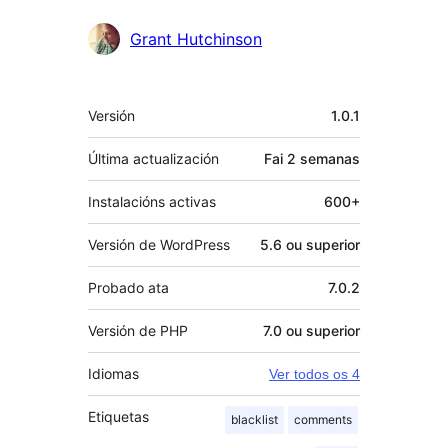
Grant Hutchinson
Meta
Versión
1.0.1
Última actualización
Fai
2 semanas
Instalacións activas
600+
Versión de WordPress
5.6 ou superior
Probado ata
7.0.2
Versión de PHP
7.0 ou superior
Idiomas
Ver todos os 4
Etiquetas
blacklist
comments