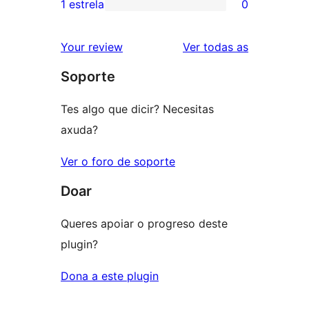
valoración
1 estrela
0
0
estrelas
de
valoracións
2
valoracións
Your review
Ver todas as
de
estrelas
Soporte
1
estrelas
Tes algo que dicir? Necesitas
axuda?
Ver o foro de soporte
Doar
Queres apoiar o progreso deste
plugin?
Dona a este plugin