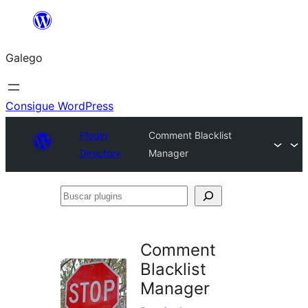
Saltar
ao
Galego
contido
Consigue WordPress
Plugin
Comment Blacklist
Directory
Manager
Buscar
plugins
Comment
Blacklist
Manager