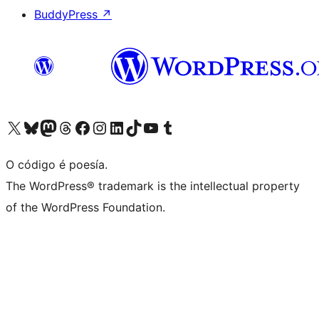
BuddyPress
↗
Visita la cuenta de X (anteriormente Twitter)
Visita a nosa conta de Bluesky
Visita a nosa conta de Mastodon
Visita a nosa conta de Threads
Visita a nosa páxina de Facebook
Visita a nosa conta de Instagram
Visita a nosa conta de LinkedIn
Visita a nosa conta de TikTok
Visita a nosa canle de YouTube
Visita a nosa conta de Tumblr
O código é poesía.
The WordPress® trademark is the intellectual property
of the WordPress Foundation.