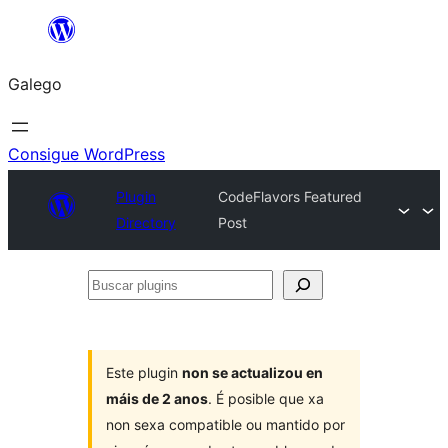
Saltar
ao
Galego
contido
Consigue WordPress
Plugin
CodeFlavors Featured
Directory
Post
Buscar
plugins
Este plugin
non se actualizou en
máis de 2 anos
. É posible que xa
non sexa compatible ou mantido por