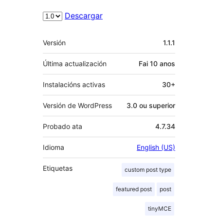
Descargar
Meta
Versión
1.1.1
Última actualización
Fai
10 anos
Instalacións activas
30+
Versión de WordPress
3.0 ou superior
Probado ata
4.7.34
Idioma
English (US)
Etiquetas
custom post type
featured post
post
tinyMCE