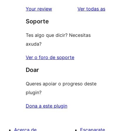
valoracións
2
valoracións
Your review
Ver todas as
de
estrelas
Soporte
1
estrelas
Tes algo que dicir? Necesitas
axuda?
Ver o foro de soporte
Doar
Queres apoiar o progreso deste
plugin?
Dona a este plugin
Acerca de
Escaparate