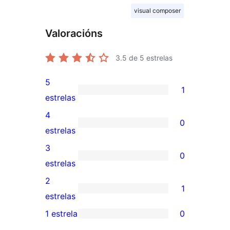
visual composer
Valoracións
3.5
de 5 estrelas
5
1
1
estrelas
valoración
4
0
de
0
estrelas
5
valoracións
3
0
estrelas
de
0
estrelas
4
valoracións
2
1
estrelas
de
1
estrelas
3
valoración
1 estrela
0
0
estrelas
de