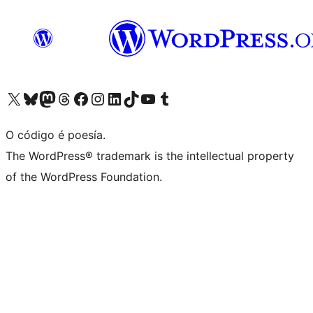
Visita la cuenta de X (anteriormente Twitter)
Visita a nosa conta de Bluesky
Visita a nosa conta de Mastodon
Visita a nosa conta de Threads
Visita a nosa páxina de Facebook
Visita a nosa conta de Instagram
Visita a nosa conta de LinkedIn
Visita a nosa conta de TikTok
Visita a nosa canle de YouTube
Visita a nosa conta de Tumblr
O código é poesía.
The WordPress® trademark is the intellectual property
of the WordPress Foundation.