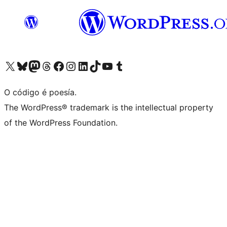
Visita la cuenta de X (anteriormente Twitter)
Visita a nosa conta de Bluesky
Visita a nosa conta de Mastodon
Visita a nosa conta de Threads
Visita a nosa páxina de Facebook
Visita a nosa conta de Instagram
Visita a nosa conta de LinkedIn
Visita a nosa conta de TikTok
Visita a nosa canle de YouTube
Visita a nosa conta de Tumblr
O código é poesía.
The WordPress® trademark is the intellectual property
of the WordPress Foundation.