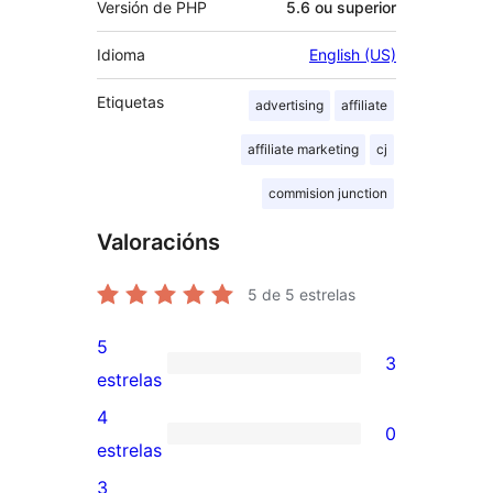
Versión de PHP
5.6 ou superior
Idioma
English (US)
Etiquetas
advertising
affiliate
affiliate marketing
cj
commision junction
Valoracións
5
de 5 estrelas
5
3
3
estrelas
valoracións
4
0
de
0
estrelas
5
valoracións
3