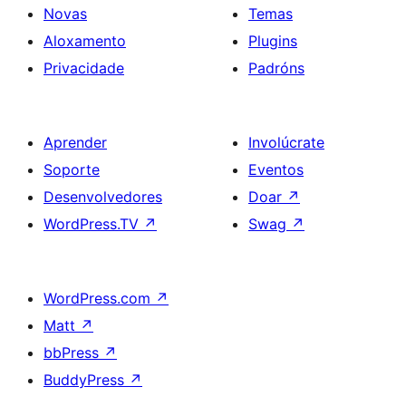
Novas
Temas
Aloxamento
Plugins
Privacidade
Padróns
Aprender
Involúcrate
Soporte
Eventos
Desenvolvedores
Doar
↗
WordPress.TV
↗
Swag
↗
WordPress.com
↗
Matt
↗
bbPress
↗
BuddyPress
↗