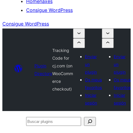
Homenaxes
Consigue WordPress
Consigue WordPress
Tracking
Enviar
Enviar
Code for
un
un
Plugin
cj.com (on
plugin
plugin
Directory
WooComm
Os meus
Os meus
erce
favoritos
favoritos
checkout)
Iniciar
Iniciar
sesión
sesión
Buscar
plugins