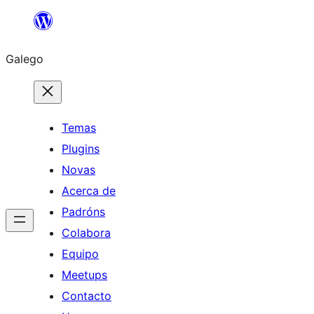
Saltar
ao
Galego
contido
Temas
Plugins
Novas
Acerca de
Padróns
Colabora
Equipo
Meetups
Contacto