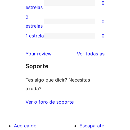
0
estrelas
de
0
estrelas
4
valoracións
2
0
estrelas
de
0
estrelas
3
valoracións
1 estrela
0
0
estrelas
de
valoracións
2
valoracións
Your review
Ver todas as
de
estrelas
Soporte
1
estrelas
Tes algo que dicir? Necesitas
axuda?
Ver o foro de soporte
Acerca de
Escaparate