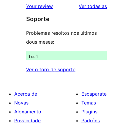
valoracións
2
valoracións
Your review
Ver todas as
de
estrelas
Soporte
1
estrelas
Problemas resoltos nos últimos
dous meses:
1 de 1
Ver o foro de soporte
Acerca de
Escaparate
Novas
Temas
Aloxamento
Plugins
Privacidade
Padróns