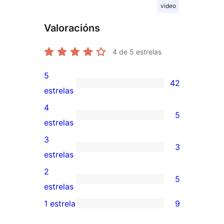
video
Valoracións
4
de 5 estrelas
5
42
42
estrelas
valoracións
4
5
de
5
estrelas
5
valoracións
3
3
estrelas
de
3
estrelas
4
valoracións
2
5
estrelas
de
5
estrelas
3
valoracións
1 estrela
9
9
estrelas
de