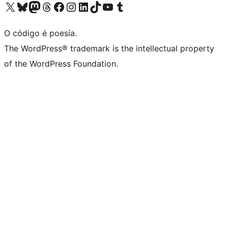
Visita la cuenta de X (anteriormente Twitter)
Visita a nosa conta de Bluesky
Visita a nosa conta de Mastodon
Visita a nosa conta de Threads
Visita a nosa páxina de Facebook
Visita a nosa conta de Instagram
Visita a nosa conta de LinkedIn
Visita a nosa conta de TikTok
Visita a nosa canle de YouTube
Visita a nosa conta de Tumblr
O código é poesía.
The WordPress® trademark is the intellectual property
of the WordPress Foundation.