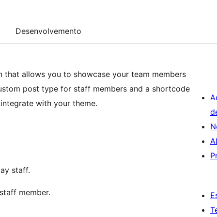
Desenvolvemento
ugin that allows you to showcase your team members
 custom post type for staff members and a shortcode
A
integrate with your theme.
d
N
A
P
ay staff.
 staff member.
E
T