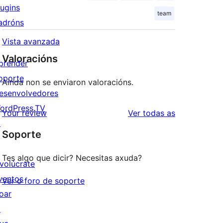
lugins
team
adróns
Vista avanzada
Valoracións
prender
oporte
Aínda non se enviaron valoracións.
esenvolvedores
ordPress.TV
valoracións
Your review
Ver todas as
↗
Soporte
Tes algo que dicir? Necesitas axuda?
nvolúcrate
ventos
Ver o foro de soporte
oar
↗