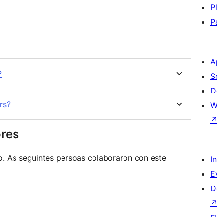
P
P
A
?
S
D
rs?
W
ores
o. As seguintes persoas colaboraron con este
I
E
D