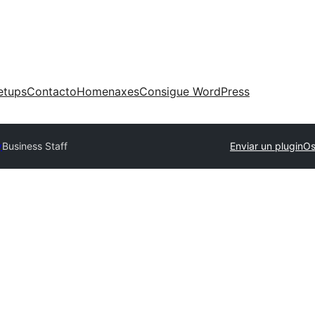
etups
Contacto
Homenaxes
Consigue WordPress
y
Business Staff
Enviar un plugin
Os