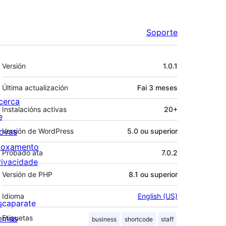
Soporte
Meta
Versión
1.0.1
Última actualización
Fai
3 meses
cerca
Instalacións activas
20+
e
ovas
Versión de WordPress
5.0 ou superior
loxamento
Probado ata
7.0.2
rivacidade
Versión de PHP
8.1 ou superior
Idioma
English (US)
scaparate
emas
Etiquetas
business
shortcode
staff