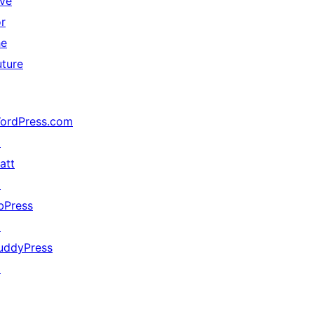
ive
or
he
uture
ordPress.com
↗
att
↗
bPress
↗
uddyPress
↗