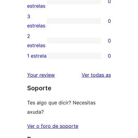
0
de
0
estrelas
5
valoracións
3
0
estrelas
de
0
estrelas
4
valoracións
2
0
estrelas
de
0
estrelas
3
valoracións
1 estrela
0
0
estrelas
de
valoracións
2
valoracións
Your review
Ver todas as
de
estrelas
Soporte
1
estrelas
Tes algo que dicir? Necesitas
axuda?
Ver o foro de soporte