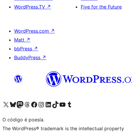
WordPress.TV
↗
Five for the Future
WordPress.com
↗
Matt
↗
bbPress
↗
BuddyPress
↗
Visita la cuenta de X (anteriormente Twitter)
Visita a nosa conta de Bluesky
Visita a nosa conta de Mastodon
Visita a nosa conta de Threads
Visita a nosa páxina de Facebook
Visita a nosa conta de Instagram
Visita a nosa conta de LinkedIn
Visita a nosa conta de TikTok
Visita a nosa canle de YouTube
Visita a nosa conta de Tumblr
O código é poesía.
The WordPress® trademark is the intellectual property