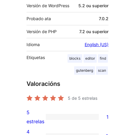
Versión de WordPress
5.2 ou superior
Probado ata
7.0.2
Versión de PHP
7.2 ou superior
Idioma
English (US)
Etiquetas
blocks
editor
find
gutenberg
scan
Valoracións
5
de 5 estrelas
5
1
1
estrelas
valoración
4