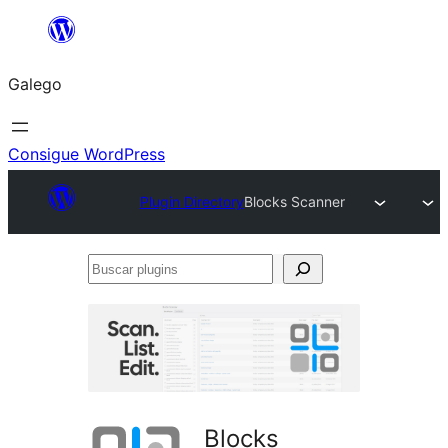
Saltar
ao
Galego
contido
Consigue WordPress
Plugin Directory
Blocks Scanner
Buscar
plugins
Blocks