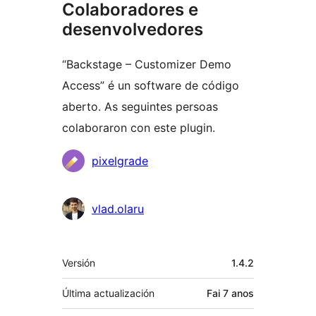
Colaboradores e
desenvolvedores
“Backstage – Customizer Demo
Access” é un software de código
aberto. As seguintes persoas
colaboraron con este plugin.
Colaboradores
pixelgrade
vlad.olaru
Meta
Versión
1.4.2
Última actualización
Fai
7 anos