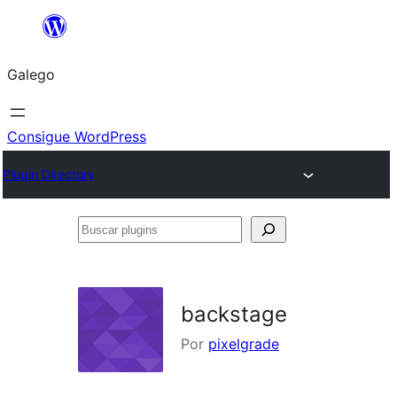
Saltar
ao
Galego
contido
Consigue WordPress
Plugin Directory
Buscar
plugins
backstage
Por
pixelgrade