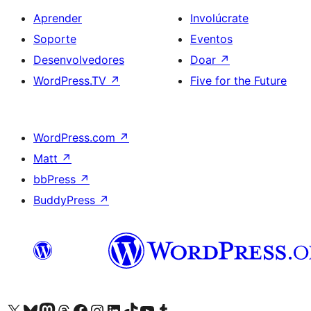
Aprender
Involúcrate
Soporte
Eventos
Desenvolvedores
Doar
↗
WordPress.TV
↗
Five for the Future
WordPress.com
↗
Matt
↗
bbPress
↗
BuddyPress
↗
Visita la cuenta de X (anteriormente Twitter)
Visita a nosa conta de Bluesky
Visita a nosa conta de Mastodon
Visita a nosa conta de Threads
Visita a nosa páxina de Facebook
Visita a nosa conta de Instagram
Visita a nosa conta de LinkedIn
Visita a nosa conta de TikTok
Visita a nosa canle de YouTube
Visita a nosa conta de Tumblr