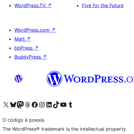
WordPress.TV
↗
Five for the Future
WordPress.com
↗
Matt
↗
bbPress
↗
BuddyPress
↗
Visita la cuenta de X (anteriormente Twitter)
Visita a nosa conta de Bluesky
Visita a nosa conta de Mastodon
Visita a nosa conta de Threads
Visita a nosa páxina de Facebook
Visita a nosa conta de Instagram
Visita a nosa conta de LinkedIn
Visita a nosa conta de TikTok
Visita a nosa canle de YouTube
Visita a nosa conta de Tumblr
O código é poesía.
The WordPress® trademark is the intellectual property