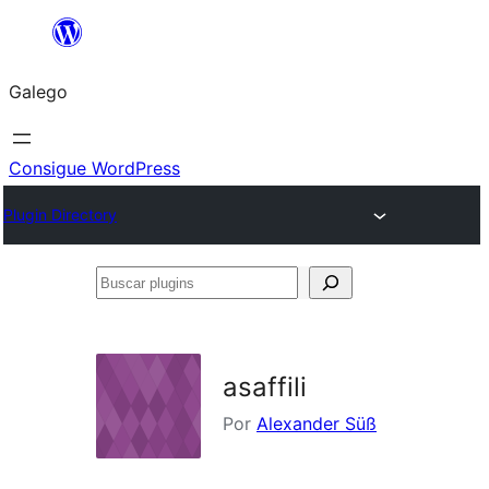
Saltar
ao
Galego
contido
Consigue WordPress
Plugin Directory
Buscar
plugins
asaffili
Por
Alexander Süß