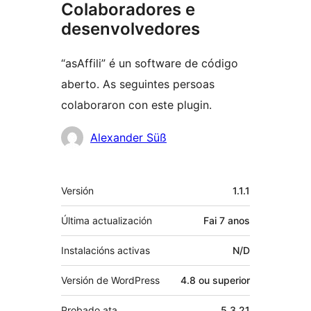
Colaboradores e
desenvolvedores
“asAffili” é un software de código
aberto. As seguintes persoas
colaboraron con este plugin.
Colaboradores
Alexander Süß
Meta
Versión
1.1.1
Última actualización
Fai
7 anos
Instalacións activas
N/D
Versión de WordPress
4.8 ou superior
Probado ata
5.3.21