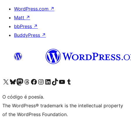
WordPress.com
↗
Matt
↗
bbPress
↗
BuddyPress
↗
Visita la cuenta de X (anteriormente Twitter)
Visita a nosa conta de Bluesky
Visita a nosa conta de Mastodon
Visita a nosa conta de Threads
Visita a nosa páxina de Facebook
Visita a nosa conta de Instagram
Visita a nosa conta de LinkedIn
Visita a nosa conta de TikTok
Visita a nosa canle de YouTube
Visita a nosa conta de Tumblr
O código é poesía.
The WordPress® trademark is the intellectual property
of the WordPress Foundation.