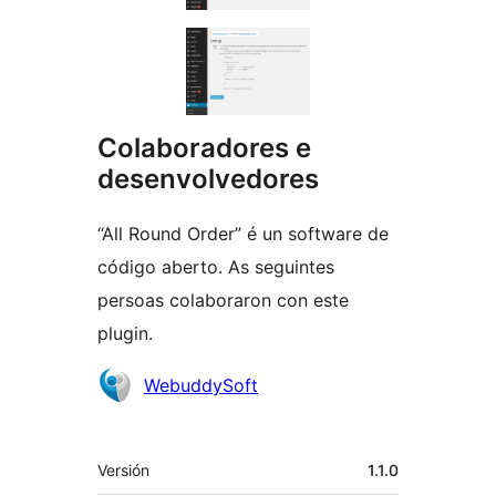
Colaboradores e
desenvolvedores
“All Round Order” é un software de
código aberto. As seguintes
persoas colaboraron con este
plugin.
Colaboradores
WebuddySoft
Meta
Versión
1.1.0