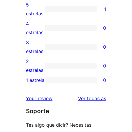
5
1
1
estrelas
valoración
4
0
de
0
estrelas
5
valoracións
3
0
estrelas
de
0
estrelas
4
valoracións
2
0
estrelas
de
0
estrelas
3
valoracións
1 estrela
0
0
estrelas
de
valoracións
2
valoracións
Your review
Ver todas as
de
estrelas
Soporte
1
estrelas
Tes algo que dicir? Necesitas