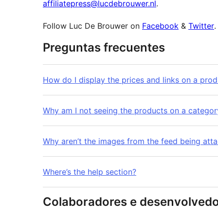
affiliatepress@lucdebrouwer.nl
.
Follow Luc De Brouwer on
Facebook
&
Twitter
.
Preguntas frecuentes
How do I display the prices and links on a pro
Why am I not seeing the products on a catego
Why aren’t the images from the feed being atta
Where’s the help section?
Colaboradores e desenvolved