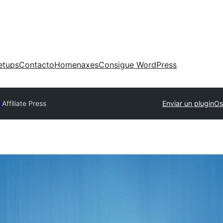
etups
Contacto
Homenaxes
Consigue WordPress
y
Affiliate Press
Enviar un plugin
Os