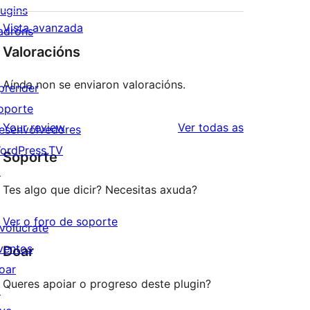
lugins
Vista avanzada
adróns
Valoracións
Aínda non se enviaron valoracións.
prender
oporte
valoracións
Your review
Ver todas as
esenvolvedores
ordPress.TV
Soporte
↗
Tes algo que dicir? Necesitas axuda?
Ver o foro de soporte
nvolúcrate
ventos
Doar
oar
Queres apoiar o progreso deste plugin?
↗