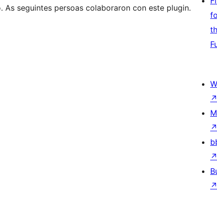
F
o. As seguintes persoas colaboraron con este plugin.
f
t
F
W
M
b
B