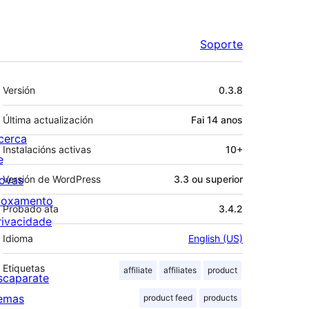
Soporte
Meta
Versión
0.3.8
Última actualización
Fai
14 anos
cerca
Instalacións activas
10+
e
ovas
Versión de WordPress
3.3 ou superior
loxamento
Probado ata
3.4.2
rivacidade
Idioma
English (US)
Etiquetas
affiliate
affiliates
product
scaparate
emas
product feed
products