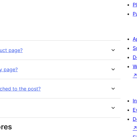
P
P
A
S
duct page?
D
W
ry page?
ched to the post?
I
E
D
ores