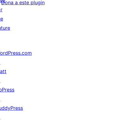
ive
Dona a este plugin
or
he
uture
ordPress.com
↗
att
↗
bPress
↗
uddyPress
↗