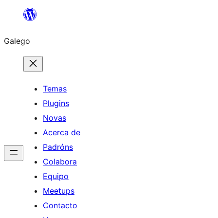
Saltar
ao
Galego
contido
Temas
Plugins
Novas
Acerca de
Padróns
Colabora
Equipo
Meetups
Contacto