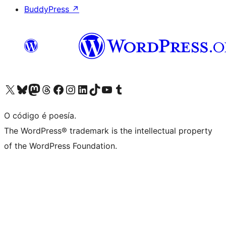
BuddyPress
↗
Visita la cuenta de X (anteriormente Twitter)
Visita a nosa conta de Bluesky
Visita a nosa conta de Mastodon
Visita a nosa conta de Threads
Visita a nosa páxina de Facebook
Visita a nosa conta de Instagram
Visita a nosa conta de LinkedIn
Visita a nosa conta de TikTok
Visita a nosa canle de YouTube
Visita a nosa conta de Tumblr
O código é poesía.
The WordPress® trademark is the intellectual property
of the WordPress Foundation.