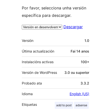
Por favor, selecciona unha versión
específica para descargar.
Descargar
Meta
Versión
1.0
Última actualización
Fai
14 anos
Instalacións activas
100+
Versión de WordPress
3.0 ou superior
Probado ata
3.3.2
Idioma
English (US)
Etiquetas
add to post
adsense