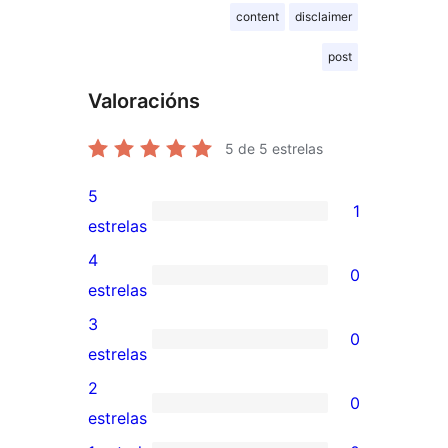
content
disclaimer
post
Valoracións
5
de 5 estrelas
5
1
1
estrelas
valoración
4
0
de
0
estrelas
5
valoracións
3
0
estrelas
de
0
estrelas
4
valoracións
2
0
estrelas
de
0
estrelas
3
valoracións