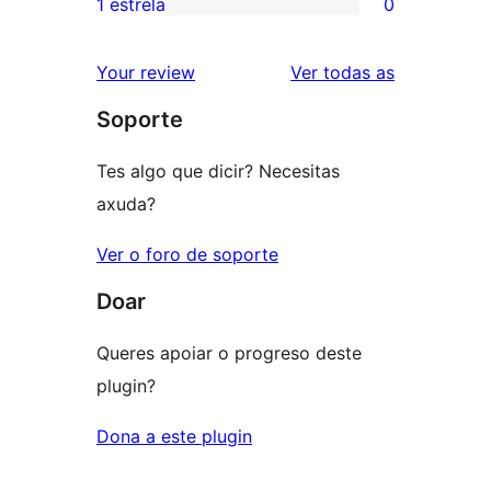
1 estrela
0
0
estrelas
de
valoracións
2
valoracións
Your review
Ver todas as
de
estrelas
Soporte
1
estrelas
Tes algo que dicir? Necesitas
axuda?
Ver o foro de soporte
Doar
Queres apoiar o progreso deste
plugin?
Dona a este plugin