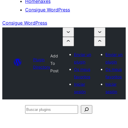
Homenaxes
Consigue WordPress
Consigue WordPress
Enviar un
Enviar un
Add
Plugin
plugin
plugin
To
Directory
Os meus
Os meus
Post
favoritos
favoritos
Iniciar
Iniciar
sesión
sesión
Buscar
plugins