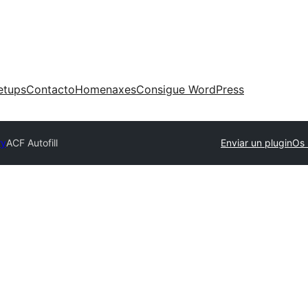
etups
Contacto
Homenaxes
Consigue WordPress
ry
ACF Autofill
Enviar un plugin
Os 