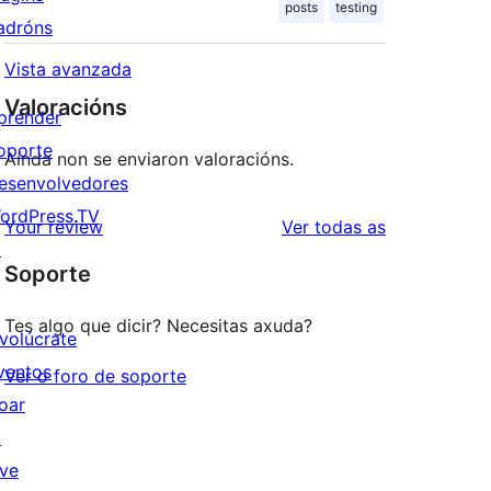
posts
testing
adróns
Vista avanzada
Valoracións
prender
oporte
Aínda non se enviaron valoracións.
esenvolvedores
ordPress.TV
valoracións
Your review
Ver todas as
↗
Soporte
Tes algo que dicir? Necesitas axuda?
nvolúcrate
ventos
Ver o foro de soporte
oar
↗
ive