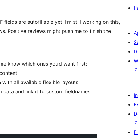
P
F fields are autofillable yet. I’m still working on this,
s. Positive reviews might push me to finish the
A
S
D
W
et me know which ones you’d want first:
 content
 with all available flexible layouts
m data and link it to custom fieldnames
I
E
D
F