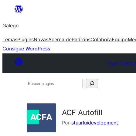
Saltar
ao
Galego
contido
Temas
Plugins
Novas
Acerca de
Padróns
Colabora
Equipo
Me
Consigue WordPress
Plugin Directo
Buscar
plugins
ACF Autofill
Por
stuurluidevelopment