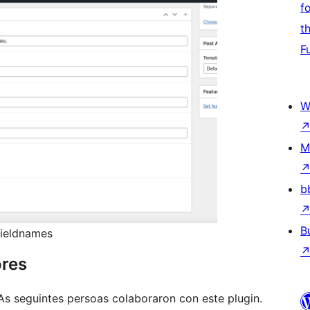
f
t
F
W
M
b
B
fieldnames
ores
 As seguintes persoas colaboraron con este plugin.