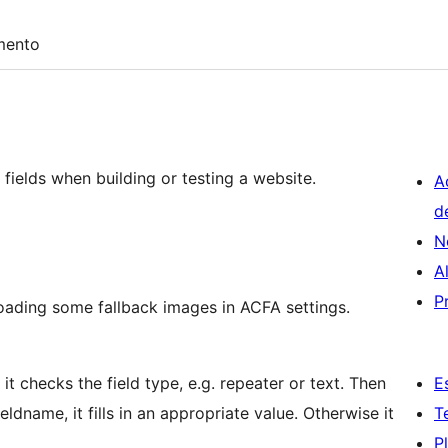
mento
F fields when building or testing a website.
A
d
N
A
P
ploading some fallback images in ACFA settings.
it checks the field type, e.g. repeater or text. Then
E
ieldname, it fills in an appropriate value. Otherwise it
T
P