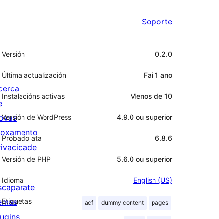
Soporte
Meta
Versión
0.2.0
Última actualización
Fai
1 ano
cerca
Instalacións activas
Menos de 10
e
ovas
Versión de WordPress
4.9.0 ou superior
loxamento
Probado ata
6.8.6
rivacidade
Versión de PHP
5.6.0 ou superior
Idioma
English (US)
scaparate
emas
Etiquetas
acf
dummy content
pages
lugins