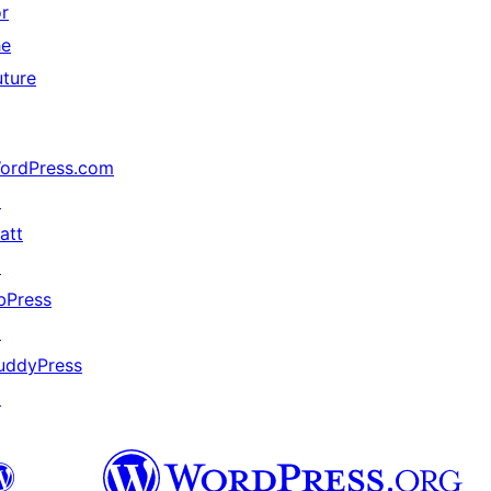
or
he
uture
ordPress.com
↗
att
↗
bPress
↗
uddyPress
↗