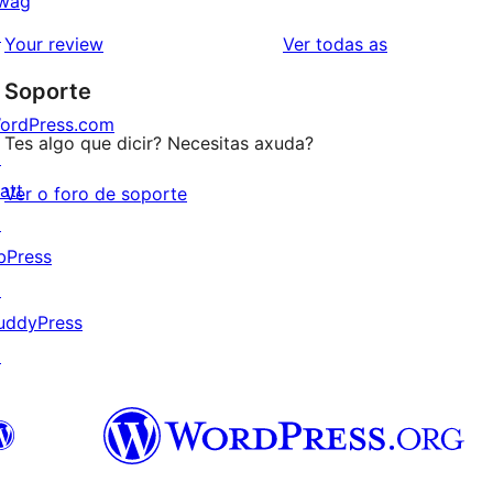
wag
de
valoracións
↗
2
valoracións
Your review
Ver todas as
de
estrelas
Soporte
1
estrelas
ordPress.com
Tes algo que dicir? Necesitas axuda?
↗
att
Ver o foro de soporte
↗
bPress
↗
uddyPress
↗