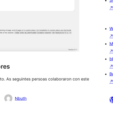
S
W
M
b
ores
B
to. As seguintes persoas colaboraron con este
Nbuth