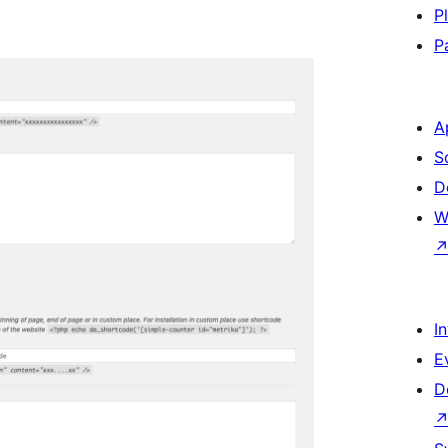
P
P
A
S
D
W
I
E
D