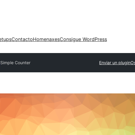
etups
Contacto
Homenaxes
Consigue WordPress
y
Simple Counter
Enviar un plugin
Os