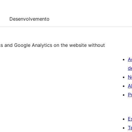
Desenvolvemento
ics and Google Analytics on the website without
A
d
N
A
P
E
T