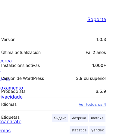
Soporte
Meta
Versión
1.0.3
Última actualización
Fai
2 anos
cerca
Instalacións activas
1.000+
e
ovas
Versión de WordPress
3.9 ou superior
loxamento
Probado ata
6.5.9
rivacidade
Idiomas
Ver todos os 4
Etiquetas
Яндекс
метрика
metrika
scaparate
emas
statistics
yandex