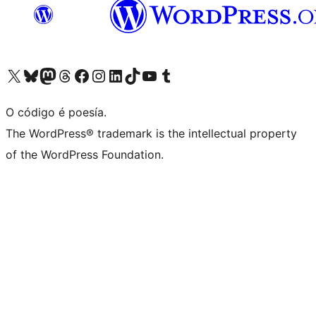
Visita la cuenta de X (anteriormente Twitter)
Visita a nosa conta de Bluesky
Visita a nosa conta de Mastodon
Visita a nosa conta de Threads
Visita a nosa páxina de Facebook
Visita a nosa conta de Instagram
Visita a nosa conta de LinkedIn
Visita a nosa conta de TikTok
Visita a nosa canle de YouTube
Visita a nosa conta de Tumblr
O código é poesía.
The WordPress® trademark is the intellectual property
of the WordPress Foundation.