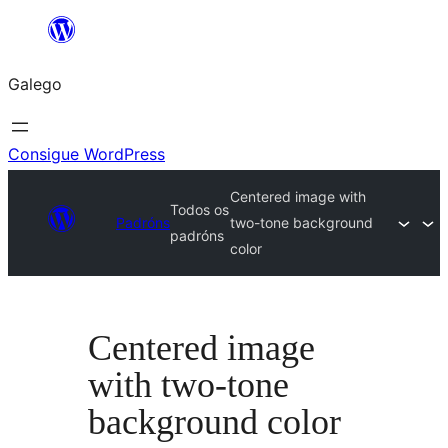
Saltar
ao
Galego
contido
Consigue WordPress
Centered image with
Todos os
Padróns
two-tone background
padróns
color
Centered image
with two-tone
background color