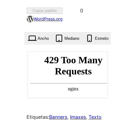
Favorito
0
Copiar padrón
0
WordPress.org
veces
Ancho
Mediano
Estreito
Etiquetas:
Banners
, 
Imaxes
, 
Texto