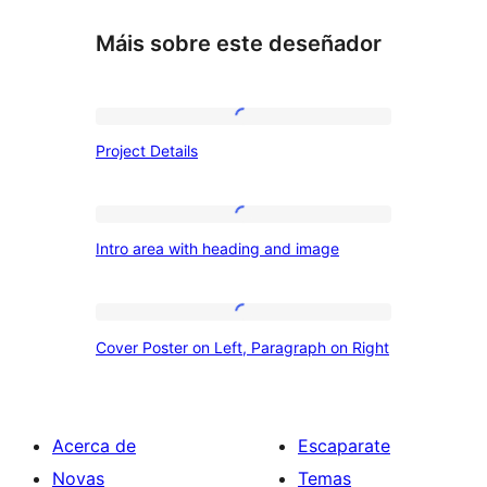
Máis sobre este deseñador
Project
Project Details
Details
Intro
Intro area with heading and image
area
with
heading
Cover
Cover Poster on Left, Paragraph on Right
and
Poster
image
on
Left,
Acerca de
Escaparate
Paragraph
Novas
Temas