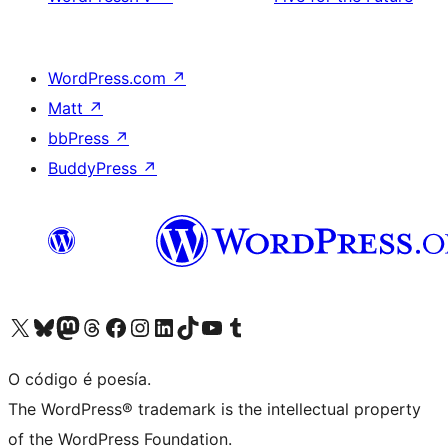
WordPress.com
↗
Matt
↗
bbPress
↗
BuddyPress
↗
Visita la cuenta de X (anteriormente Twitter)
Visita a nosa conta de Bluesky
Visita a nosa conta de Mastodon
Visita a nosa conta de Threads
Visita a nosa páxina de Facebook
Visita a nosa conta de Instagram
Visita a nosa conta de LinkedIn
Visita a nosa conta de TikTok
Visita a nosa canle de YouTube
Visita a nosa conta de Tumblr
O código é poesía.
The WordPress® trademark is the intellectual property
of the WordPress Foundation.