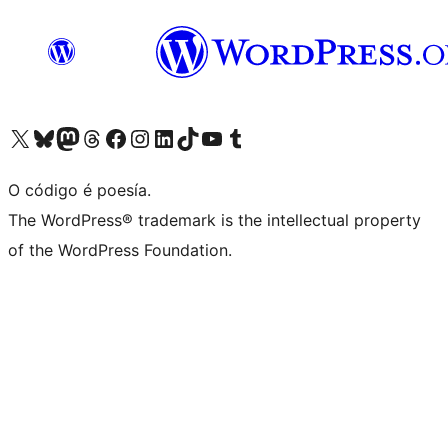
Visita la cuenta de X (anteriormente Twitter)
Visita a nosa conta de Bluesky
Visita a nosa conta de Mastodon
Visita a nosa conta de Threads
Visita a nosa páxina de Facebook
Visita a nosa conta de Instagram
Visita a nosa conta de LinkedIn
Visita a nosa conta de TikTok
Visita a nosa canle de YouTube
Visita a nosa conta de Tumblr
O código é poesía.
The WordPress® trademark is the intellectual property
of the WordPress Foundation.