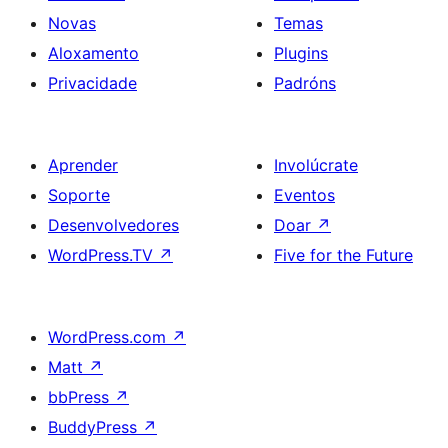
Novas
Temas
Aloxamento
Plugins
Privacidade
Padróns
Aprender
Involúcrate
Soporte
Eventos
Desenvolvedores
Doar
↗
WordPress.TV
↗
Five for the Future
WordPress.com
↗
Matt
↗
bbPress
↗
BuddyPress
↗