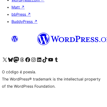
WordPress.com
↗
Matt
↗
bbPress
↗
BuddyPress
↗
Visita la cuenta de X (anteriormente Twitter)
Visita a nosa conta de Bluesky
Visita a nosa conta de Mastodon
Visita a nosa conta de Threads
Visita a nosa páxina de Facebook
Visita a nosa conta de Instagram
Visita a nosa conta de LinkedIn
Visita a nosa conta de TikTok
Visita a nosa canle de YouTube
Visita a nosa conta de Tumblr
O código é poesía.
The WordPress® trademark is the intellectual property
of the WordPress Foundation.